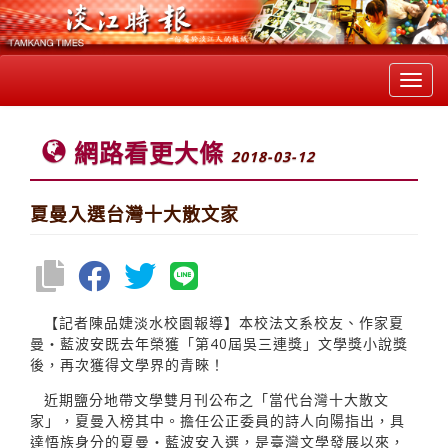
Toggl
navig
網路看更大條
2018-03-12
夏曼入選台灣十大散文家
【記者陳品婕淡水校園報導】本校法文系校友、作家夏
曼‧藍波安既去年榮獲「第40屆吳三連獎」文學獎小說獎
後，再次獲得文學界的青睞！
近期鹽分地帶文學雙月刊公布之「當代台灣十大散文
家」，夏曼入榜其中。擔任公正委員的詩人向陽指出，具
達悟族身分的夏曼‧藍波安入選，是臺灣文學發展以來，