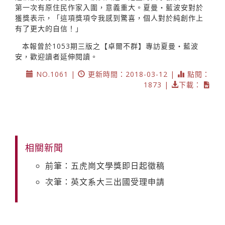
第一次有原住民作家入圍，意義重大。夏曼‧藍波安對於
獲獎表示，「這項獎項令我感到驚喜，個人對於純創作上
有了更大的自信！」
本報曾於1053期三版之【卓爾不群】專訪夏曼‧藍波
安，歡迎讀者延伸閱讀。
NO.1061 |
更新時間：2018-03-12 |
點閱：
1873 |
下載：
相關新聞
前筆：五虎崗文學獎即日起徵稿
次筆：英文系大三出國受理申請