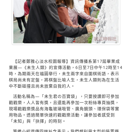
【記者鄭雅心淡水校園報導】資訊傳播系第17屆畢業成
果展—《未生人類》的宣傳活動，6日至7日中午12時至14
時，為期兩天在福圓舉行，未生兩字來自圍棋術語，表示
棋局尚未有定盤，將棋盤比喻人生，未生人類則為在生活
中不斷碰撞且尚未放棄自我的人。
活動名稱為—「未生君の百寶袋」，只要按讚即可參加
戳戳樂，人人皆有獎，且還能再參加一次粉絲專頁抽獎，
現場戳戳樂獎品有海龜玻璃吸管、廣角鏡頭、環保袋等實
用物品。透過簡單快速的戳戳樂活動，讓參加者感受到
「未知」與「抉擇」的時刻。
籌備小組資傳四林祉含表示，我們想利用大型的裝置擺