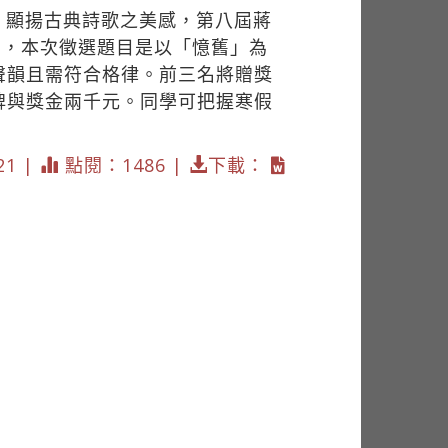
，顯揚古典詩歌之美感，第八屆蔣
加，本次徵選題目是以「憶舊」為
聲韻且需符合格律。前三名將贈獎
牌與獎金兩千元。同學可把握寒假
21 |
點閱：1486 |
下載：