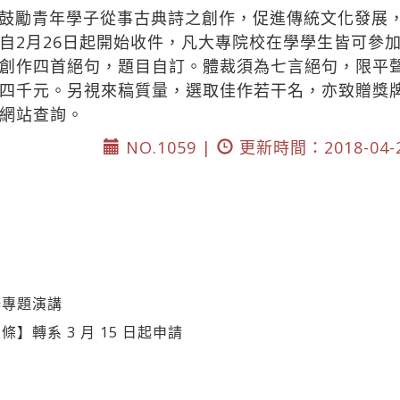
鼓勵青年學子從事古典詩之創作，促進傳統文化發展
自2月26日起開始收件，凡大專院校在學學生皆可參
創作四首絕句，題目自訂。體裁須為七言絕句，限平
四千元。另視來稿質量，選取佳作若干名，亦致贈獎
網站查詢。
NO.1059 |
更新時間：2018-04-
辦專題演講
】轉系 3 月 15 日起申請