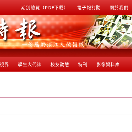
期別總覽（PDF下載）
電子報訂閱
關於我們
視界
學生大代誌
校友動態
特刊
影像資料庫