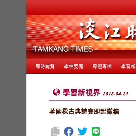
即時總覽
學校要聞
專題專欄
學習新
學習新視界
2018-04-21
蔣國樑古典詩賽即起徵稿