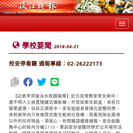
Toggl
navig
學校要聞
2018-04-21
校安停看聽 通報專線：02-26222173
【記者李羿璇淡水校園報導】近日宮燈教室旁女廁中，
遭不明人士放置隱藏式攝影機，外型如衛生紙盒，本校已
報警處理，目前正調查中。安全組組長曾瑞光提醒同學，
本校廁所內只有捲筒式衛生紙和垃圾桶，若看到除此兩項
以外的任何物品，須留心，有問題請儘速通報、安全組勤
務中心的校內分機2110，軍訓室亦提醒同學於公共場所活