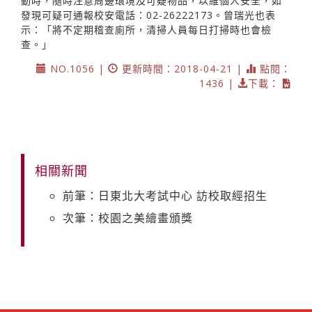
動時，隨時注意周邊環境及可疑物品，以維個人安全，如
發現可疑可通報校安電話：02-26222173。曾瑞光也表
示：「將不定期稽查廁所，清掃人員每日打掃時也會檢
查。」
NO.1056 |
更新時間：2018-04-21 |
點閱：
1436 |
下載：
相關新聞
前筆：日東北大考試中心 訪校取經招生
次筆：校園之美繪畫頒獎