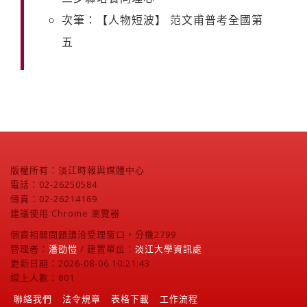
次筆：【人物短波】 范文甫普考全國第
五
版權所有：淡江時報與媒體中心
電話：02-26250584
傳真：02-26214169
建議使用 Chrome 瀏覽器
個資相關問題請洽受理窗口，分機2799
管理者：
潘劭愷
/ 建置單位：
淡江大學資訊處
更新日期：2026-08-06 10:21:43
線上人數：801
聯絡我們
法令規章
表格下載
工作流程