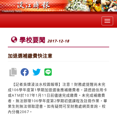
Toggl
navig
學校要聞
2017-12-18
加退選補繳費快注意
【記者吳婕淩淡水校園報導】注意！財務處提醒尚未完
成106學年度第1學期加退選後應補繳費者，請透過信用卡
或ATM於107年1月11日前儘速完成繳費。未完成補繳費
者，無法辦理106學年度第2學期初選課程及註冊作業，畢
業生則無法領取證書。如有疑問可至財務處網頁查詢，校
內分機2067。