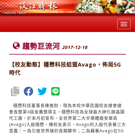
Toggl
navig
趨勢巨流河
2017-12-18
【校友動態】穩懋科技結盟Avago，佈局5G
時代
穩懋科技董事長陳進財，現為本校中華民國校友總會總
會長暨第4屆金鷹獎得主。穩懋科技為全球最大砷化鎵晶圓
代工廠，於本月初宣布，全世界第二大半導體廠安華高
(Avago)入股穩懋。陳校友表示，Avago的入股代表著三大
意義：一為引進世界級的長期夥伴；二為藉著Avago在5G