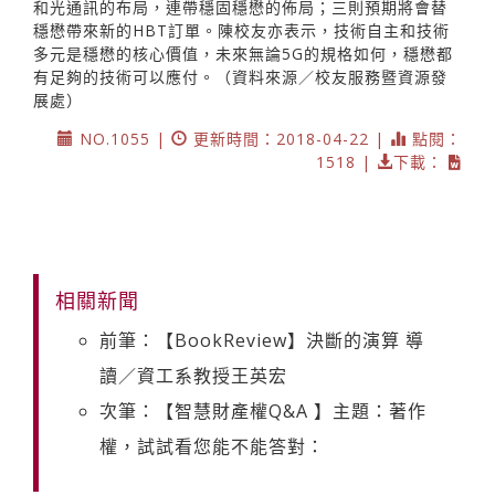
和光通訊的布局，連帶穩固穩懋的佈局；三則預期將會替
穩懋帶來新的HBT訂單。陳校友亦表示，技術自主和技術
多元是穩懋的核心價值，未來無論5G的規格如何，穩懋都
有足夠的技術可以應付。（資料來源／校友服務暨資源發
展處）
NO.1055 |
更新時間：2018-04-22 |
點閱：
1518 |
下載：
相關新聞
前筆：【BookReview】決斷的演算 導
讀／資工系教授王英宏
次筆：【智慧財產權Q&A 】主題：著作
權，試試看您能不能答對：