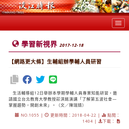
Toggl
navig
學習新視界
2017-12-18
【網路更大條】生輔組辦學輔人員研習
生活輔導組12日舉辦本學期學輔人員專業知能研習，邀
請國立台北教育大學教授莊淇銘演講「了解第五波社會—
掌握趨勢，開創未來」。（文／陳瑞婧）
NO.1055 |
更新時間：2018-04-22 |
點閱：
1404 |
下載：