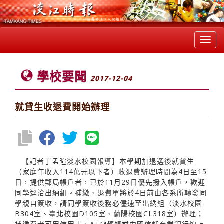
Toggl
navig
學校要聞
2017-12-04
就貸生收退費開始辦理
【記者丁孟暄淡水校園報導】本學期加退選後就貸生
（家庭年收入114萬元以下者）收退費辦理時間為4日至15
日，提供郵局帳戶者，已於11月29日優先撥入帳戶，歡迎
同學逕洽出納組。補繳、退費單將於4日前由各系所轉發同
學親自簽收，請同學簽收後務必儘速至出納組（淡水校園
B304室、臺北校園D105室、蘭陽校園CL318室）辦理；