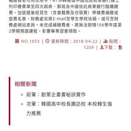
補繳費者可用信用卡、ATM轉帳或中國信託商業銀行線上
列印繳費單至四大超商、郵局及中國信託商業銀行臨櫃繳
費。加退選後就貸生（含書籍費及住宿費）學雜費補繳或
退費名單，財務處另將E-mail至學生學校信箱，或可至財
務處網站查詢。未完成補繳費者，將無法辦理106學年度第
2學期預選課程，影響畢業證書領取。
NO.1053 |
更新時間：2018-04-22 |
點閱：
1209 |
下載：
相關新聞
前筆：創業企畫書秘訣實作
次筆：韓國高中校長團訪校 本校韓生強
力推薦