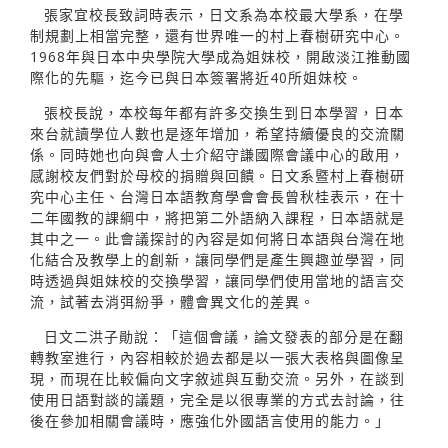
張家宜校長致詞時表示，日文系為本校最大學系，在學
制規劃上相當完整，還有世界唯一的村上春樹研究中心。
1968年與日本中央學院大學成為姐妹校，開啟淡江推動國
際化的先驅，迄今已與日本簽署將近40所姐妹校。
張校長說，本校每年都有許多交換生到日本學習，日本
來台就讀學位人數也是逐年增加，希望持續優良的交流關
係。同時她也向與會人士介紹守謙國際會議中心的啟用，
感謝校友們對於母校的捐贈與回饋。日文系暨村上春樹研
究中心主任、台灣日本語教育學會會長曾秋桂表示，在十
二年國教的課綱中，將把第二外語納入課程，日本語就是
其中之一。此會議探討的內容是如何將日本語與台灣在地
化結合及教學上的創新，讓同學們是產生興趣並學習，同
時透過與姐妹校的交換學習，讓同學們使用當地的語言交
流，試著去消弭紛爭，體會異文化的差異。
日文二洪子勛說：「這個會議，論文發表的部分是在翻
轉教室進行，內容相較於過去都是以一張大表格與圖像呈
現，而現在比較偏向文字敘述與互動交流。另外，在談到
使用日語對談的議題，完全是以很專業的方式去討論，往
後在參加相關會議時，應強化外國語言使用的能力。」