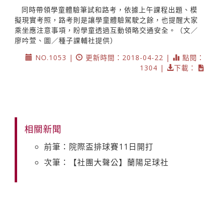
同時帶領學童體驗筆試和路考，依據上午課程出題、模
擬現實考照，路考則是讓學童體驗駕駛之餘，也提醒大家
乘坐應注意事項，盼學童透過互動領略交通安全。（文／
廖吟萱、圖／種子課輔社提供）
NO.1053 |
更新時間：2018-04-22 |
點閱：
1304 |
下載：
相關新聞
前筆：院際盃排球賽11日開打
次筆：【社團大聲公】蘭陽足球社