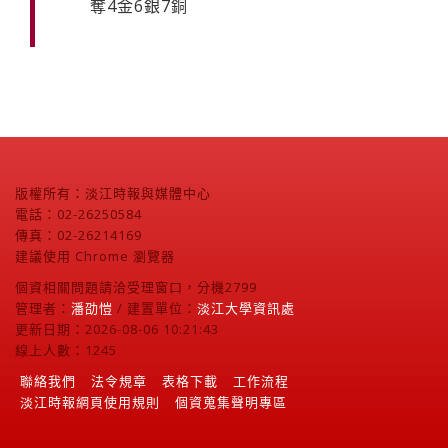
奪4金6銀7銅
版權所有：淡江時報與媒體中心
電話：02-26250584
傳真：02-26214169
建議使用 Chrome 瀏覽器
個資相關問題請洽受理窗口，分機2799
管理者：
潘劭愷
/ 建置單位：
淡江大學資訊處
更新日期：2026-08-06 10:21:43
線上人數：1245
聯絡我們
法令規章
表格下載
工作流程
淡江時報網頁使用規則
個資蒐集聲明專區