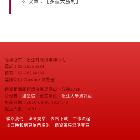
次筆：【多益大勝利】
版權所有：淡江時報與媒體中心
電話：02-26250584
傳真：02-26214169
建議使用 Chrome 瀏覽器
個資相關問題請洽受理窗口，分機2799
管理者：
潘劭愷
/ 建置單位：
淡江大學資訊處
更新日期：2026-08-06 10:21:43
線上人數：1081
聯絡我們
法令規章
表格下載
工作流程
淡江時報網頁使用規則
個資蒐集聲明專區