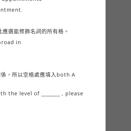
intment.
)，因此應選能修飾名詞的所有格。
broad in
關係，所以空格處應填入both A
 the level of _______ , please