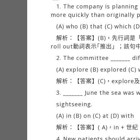
1. The company is planning 
more quickly than originally 
(A) who (B) that (C) which (
解析：【答案】(B)，先行詞是「u
roll out動詞表示｢推出」
2. The committee _______ dif
(A) explore (B) explored (C) 
解析：【答案】(C)，explo
3. _______ June the sea was
sightseeing.
(A) in (B) on (C) at (D) with
解析：【答案】( A)，in + 
4. New patients should arri