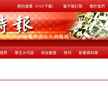
期別總覽（PDF下載）
電子報訂閱
關於我們
視界
學生大代誌
校友動態
特刊
影像資料庫