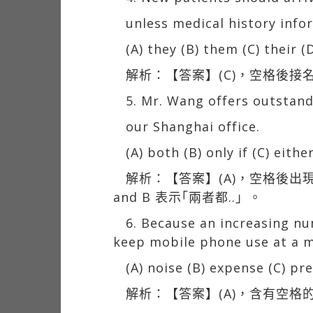
unless medical history inf
(A) they (B) them (C) their 
解析：【答案】(C)，空格後接名詞
5. Mr. Wang offers outstand
our Shanghai office.
(A) both (B) only if (C) eithe
解析：【答案】(A)，空格後出現
and B 表示｢兩者都..」。
6. Because an increasing num
keep mobile phone use at a 
(A) noise (B) expense (C) pr
解析：【答案】(A)，含有空格