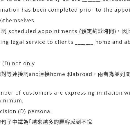
ormation has been completed prior to the appo
(D)themselves
 scheduled appointments (預定約診時間
ing legal service to clients _______ home and a
r (D) not only
對等連接詞and連接home 和abroad，兩者為並列
ber of customers are expressing irritation with
minimum.
ecision (D) personal
的句子中譯為｢越來越多的顧客感到不悅