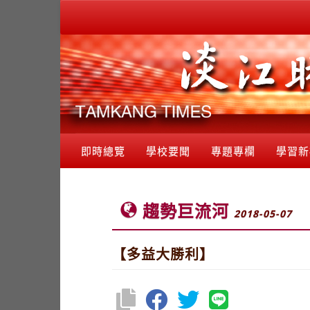
即時總覽
學校要聞
專題專欄
學習新
趨勢巨流河
2018-05-07
【多益大勝利】