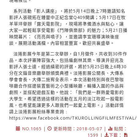
現場候位。
系列活動「影人講座」，將於5月14日晚上7時邀請知名
影評人張硯拓在鍾靈中正紀念堂Q409開講；5月17日在牧
羊草坪舉辦「露天電影院」，現場將準備酒水與點心，讓
大家一起輕鬆享受電影《鬥陣俱樂部》的魅力；5月21日播
映閉幕片：《亮亮與噴子》，並邀請李宜珊導演映後座
談，展期活動滿檔，內容相當豐富，歡迎共襄盛舉。
淡捲影展今年是第二次舉辦，自1月徵件，共收到30件作
品，本次評審陣容強大，包括編劇林其樂、導演井迎兆及
影評人張士達，經過縝密的評選，將於5月25日晚上6時30
分在文錙音樂廳舉辦頒獎典禮。淡捲影展公關長、大傳系
學會會長、大傳二施宥全表示，本次活動特別與夜巴黎咖
啡廳合作搭建裝置藝術之小型播映廳，輪播入圍的作品與
劇照，並搭配遊戲互動。他說：「我們是一群熱愛電影的
大學生，希望透過這樣的活動在五月的淡江吹起一股電影
風，也希望能讓更多人跟我們一起愛上電影。」活動詳情
請上淡捲影展粉絲專業查詢﹕
https://www.facebook.com/TKUROLLINGFILMFESTIVAL/
NO.1065 |
更新時間：2018-05-07 |
點閱：
1599 |
下載：