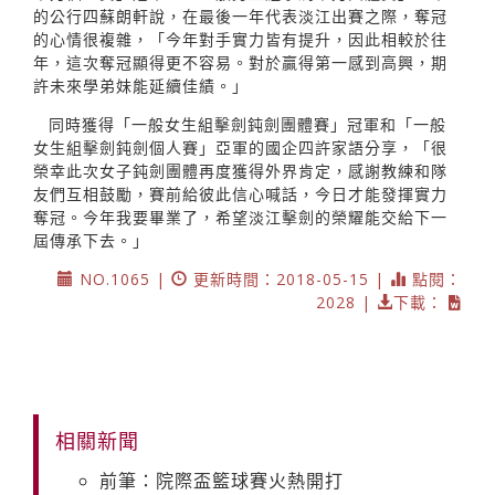
的公行四蘇朗軒說，在最後一年代表淡江出賽之際，奪冠
的心情很複雜，「今年對手實力皆有提升，因此相較於往
年，這次奪冠顯得更不容易。對於贏得第一感到高興，期
許未來學弟妹能延續佳績。」
同時獲得「一般女生組擊劍鈍劍團體賽」冠軍和「一般
女生組擊劍鈍劍個人賽」亞軍的國企四許家語分享，「很
榮幸此次女子鈍劍團體再度獲得外界肯定，感謝教練和隊
友們互相鼓勵，賽前給彼此信心喊話，今日才能發揮實力
奪冠。今年我要畢業了，希望淡江擊劍的榮耀能交給下一
屆傳承下去。」
NO.1065 |
更新時間：2018-05-15 |
點閱：
2028 |
下載：
相關新聞
前筆：院際盃籃球賽火熱開打