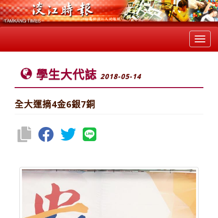
Toggl
navig
學生大代誌
2018-05-14
全大運摘4金6銀7銅