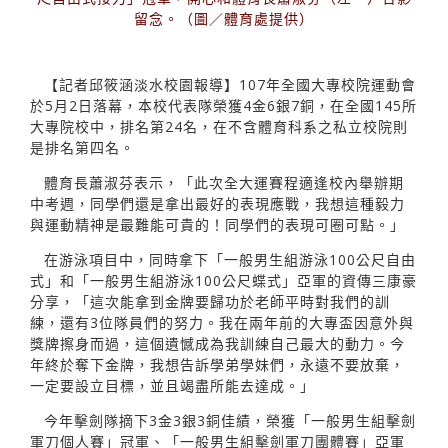
留念。（圖／體育處提供）
【記者邱筱涵淡水校園報導】107年全國大專校院運動會
於5月2日落幕，本校代表隊榮獲4金6銀7銅，在全國145所
大專院校中，排名第24名，在不含體育科系之私立校院則
是排名第四名。
體育長蕭淑芬表示，「此次全大運賽程適逢校內舉辦期
中考週，同學們還是拿出最好的表現應戰，我想這種毅力
與運動精神是最難能可貴的！同學們的表現可圈可點。」
在游泳項目中，同時拿下「一般男生組游泳100公尺自由
式」和「一般男生組游泳100公尺蝶式」亞軍的資傳三康豪
分享，「這次能拿到金牌要歸功於老師平時對我們的訓
練，還有3位隊員們的努力。我在兩年前的大專盃因意外與
獎牌擦身而過，這個遺憾成為我訓練自己最大的動力。今
年終於奪下金牌，我想告訴學弟學妹們，永遠不要放棄，
一定要設立目標，並且竭盡所能去達成。」
今年擊劍隊摘下3金3銀3銅佳績，榮獲「一般男生組擊劍
軍刀個人賽」冠軍、「一般男生組擊劍軍刀團體賽」亞軍