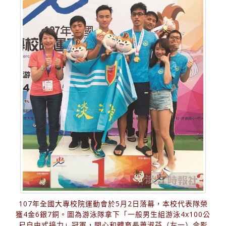
107年全國大專校院運動會於5月2日落幕，本校代表隊榮
獲4金6銀7銅。圖為游泳隊拿下「一般男生組游泳4x100公
尺自由式接力」冠軍，開心和體育長蕭淑芬（左一）合影