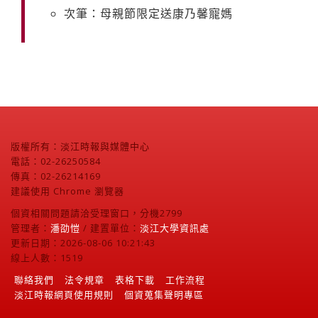
次筆：母親節限定送康乃馨寵媽
版權所有：淡江時報與媒體中心
電話：02-26250584
傳真：02-26214169
建議使用 Chrome 瀏覽器
個資相關問題請洽受理窗口，分機2799
管理者：
潘劭愷
/ 建置單位：
淡江大學資訊處
更新日期：2026-08-06 10:21:43
線上人數：1519
聯絡我們
法令規章
表格下載
工作流程
淡江時報網頁使用規則
個資蒐集聲明專區