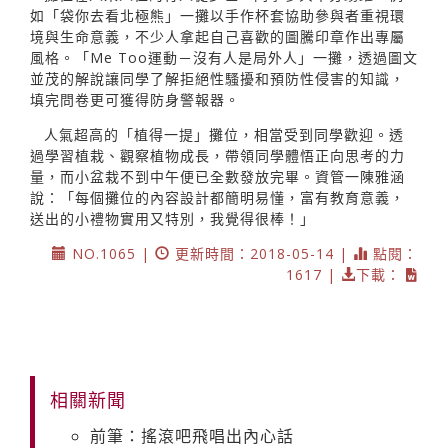
如「袋你去看北極熊」一攤以手作杯套協助參與者重視環
境與生命意義，不少人拿起自己喜歡的圖騰印章作出專屬
風格。「Me Too運動－沒有人是局外人」一攤，透過圖文
並茂的解說讓同學了解拒絕性騷擾和預防性侵害的知識，
填完問卷更可獲得防身警報器。
人氣超高的「植得一提」攤位，相當受到同學歡迎。透
過學習植栽、觀察植物成長，帶領同學體悟正向思考的力
量，而小盆栽不到中午便已全數發放完畢。資管一陳雅涵
說：「每個攤位的內容設計都簡明易懂，富有教育意義，
送出的小禮物實用又特別，我覺得很棒！」
NO.1065 |
更新時間：2018-05-14 |
點閱：
1617 |
下載：
相關新聞
前筆：搖滾吧飛唱出內心話