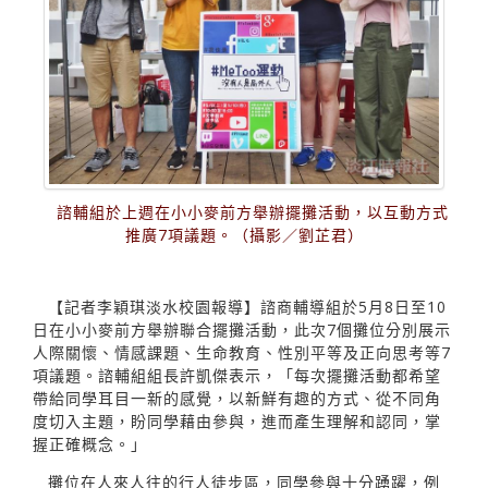
諮輔組於上週在小小麥前方舉辦擺攤活動，以互動方式
推廣7項議題。（攝影／劉芷君）
【記者李穎琪淡水校園報導】諮商輔導組於5月8日至10
日在小小麥前方舉辦聯合擺攤活動，此次7個攤位分別展示
人際關懷、情感課題、生命教育、性別平等及正向思考等7
項議題。諮輔組組長許凱傑表示，「每次擺攤活動都希望
帶給同學耳目一新的感覺，以新鮮有趣的方式、從不同角
度切入主題，盼同學藉由參與，進而產生理解和認同，掌
握正確概念。」
攤位在人來人往的行人徒步區，同學參與十分踴躍，例