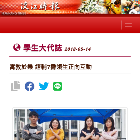
Toggl
navig
學生大代誌
2018-05-14
寓教於樂 諮輔7攤領生正向互動