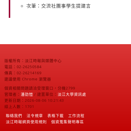
次筆：交流社團事學生提建言
版權所有：淡江時報與媒體中心
電話：02-26250584
傳真：02-26214169
建議使用 Chrome 瀏覽器
個資相關問題請洽受理窗口，分機2799
管理者：
潘劭愷
/ 建置單位：
淡江大學資訊處
更新日期：2026-08-06 10:21:43
線上人數：1701
聯絡我們
法令規章
表格下載
工作流程
淡江時報網頁使用規則
個資蒐集聲明專區