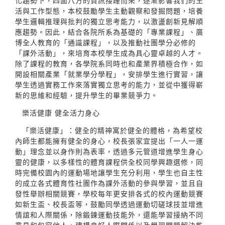
化趨勢下，四面八方的資訊接踵而來，逐漸影響我們的生
活與工作型態，本校鼓勵學生主動觀察和發掘問題，培養
學生邏輯推理與批判的獨立思考能力，以激盪創新見解順
應趨勢。因此，結合各院所系為基礎的「專業課程」、廣
博全人教育的「通識課程」，以及推動社團學分必修的
「課外活動」，來培育本校學生成為具心靈卓越的人才。
除了課程的教育，各學院系同時也和產業界積極合作，如
開設相關產業「就業學分學程」，安排學生進行實習，讓
學生透過實務工作來落實獨立思考的能力，並從中獲得嶄
新的思維和經驗，提升學生的畢業競爭力。
樂活健康 健全活力身心
「樂活健康」：健全的精神寓於健全的體格，為希望校
內師生都能擁有健全的身心，校長張家宜提出「一人一運
動」理念並以身作則為表率，透過多元管道增進學生身心
靈的健康，以多樣性的體育課程供全校同學興趣選修，同
時完備校園內的運動場地讓學生充分利用，學生也自主性
的成立各式體育性社團作為課外活動的參與學習，並且自
發性舉辦相關競賽，學校每年更安排各式的校內運動競賽
如新生盃、校長盃等，鼓勵同學透過運動切磋球技並增進
情誼和人際關係，除鍛鍊運動技能外，還能學習接納不同