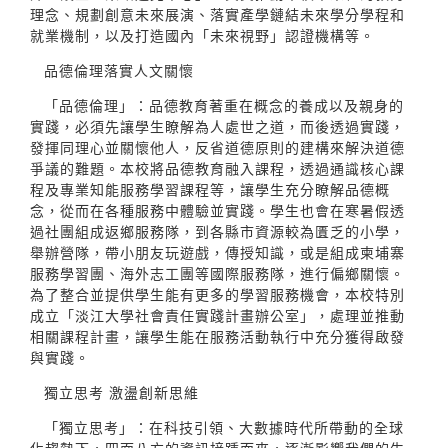
理念、規劃創意未來展演、落實產學鏈結未來學分學程和
就業機制，以及打造國內「未來視野」認證機構等。
品德倫理落實人文關懷
「品德倫理」：品德教育著重在概念的養成以及親身的
實踐，必須先讓學生瞭解為人處世之道，而後透過實踐，
發揮同理心並關懷他人，反省道德原則的建構來解決道德
爭議的難題。本校將品德教育融入課程，透過通識核心課
程及專業知能服務學習課程等，讓學生充分瞭解品德概
念，從而在各種服務中體驗並實踐。學生也會在寒暑假透
過社團組成返鄉服務隊，到各縣市資源較為匱乏的小學，
舉辦營隊，帶小朋友玩遊戲，傳授知識，或是組成柬埔寨
服務學習團、海外志工團等國際服務隊，進行偏鄉關懷。
為了整合並提供學生能有更多的學習服務機會，本校特別
成立「淡江大學社會責任實踐計畫辦公室」，處理並推動
相關課程計畫，讓學生能在服務活動執行中充分獲得啟發
與實踐。
獨立思考 激盪創新思維
「獨立思考」：在科技引領、大數據時代所帶動的全球