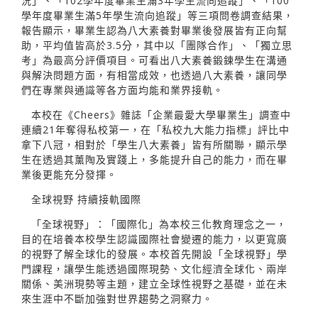
況」、「102學年度畢業生滿3年學生流向追蹤」、「100
學年度畢業生滿5年學生流向追蹤」等三項問卷調查結果，
報告顯示，畢業生認為八大素養對畢業後發展皆有正向幫
助，平均值皆高於3.5分，其中以「團隊合作」、「獨立思
考」為最高分評價項目。可看出八大素養鍛鍊學生在溝通
與解決問題方面，有相當成效，也透過八大素養，讓同學
們在專業與通識等各方面均能和業界接軌。
本校在《Cheers》雜誌「企業最愛大學畢業生」調查中
連續21年奪得私校第一，在「私校九大能力指標」評比中
拿下八冠，相對於「學生八大素養」皆有所關聯，顯示學
生在透過其薰陶及實踐上，多能提升自己的能力，而在畢
業後更能充分發揮。
全球視野 持續接軌國際
「全球視野」：「國際化」為本校三化教育理念之一，
目的在培養本校學生認識國際社會變遷的能力，以更寬廣
的視野了解全球化的發展。本校首先開設「全球視野」學
門課程，讓學生能透過國際現勢、文化經濟全球化、兩岸
關係、美洲現勢等主題，建立全球性視野之基礎，並在未
來生涯中不斷加強對世界趨勢之洞察力。