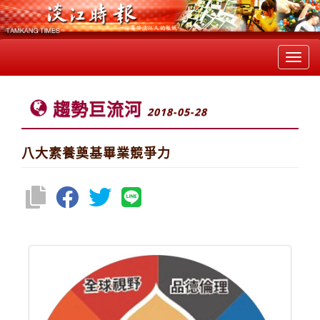
Toggl
navig
趨勢巨流河
2018-05-28
八大素養奠基畢業競爭力