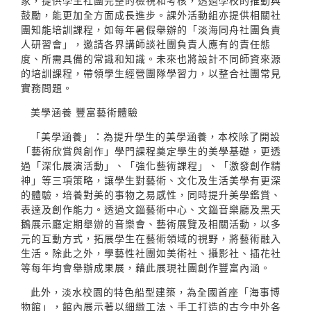
家，提供學生社團完整的檢視和考核，透過學校的推動與
鼓勵，能更加全方面成長進步。課外活動組亦提供相關社
團知能培訓課程，如每年暑假舉辦的「淡海同舟社團負責
人研習會」，邀請各界講師談社團負責人應有的責任態
度、所需具備的常識和知識。未來也將設計不同師資來源
的培訓課程，帶領學生經營團隊學習力，以整合社團常見
實務問題。
美學涵養 豐富藝術體驗
「美學涵養」：為提升學生的美學涵養，本校除了開設
「藝術欣賞與創作」學門課程奠定學生的美學基礎，更透
過「深化展演活動」、「強化藝術課程」、「激發創作精
神」等三項策略，讓學生對藝術、文化及生活美學有更深
的體驗，培養對美的事物之易感性，同時提升美學鑑賞、
表達及創作能力。透過文錙藝術中心、文錙音樂廳及黑天
鵝展示廳定期舉辦的音樂會、藝術展覽及相關活動，以多
元的互動方式，拓展學生在藝術領域的視野，將藝術融入
生活。除此之外，學藝性社團如美術社、攝影社、插花社
等每年均會舉辦成果展，藉此展現社團創作豐富內涵。
此外，淡水校園的特色船型建築，為全國首座「海事博
物館」，館內展示著以細緻工法、手工打造的古今中外各