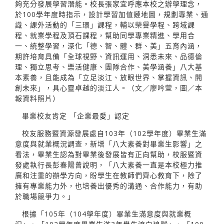
夠充分發展學習潛能。校長張家宜呼應本校之辦學理念，
於100學年度時指示，設計學習加值鏈地圖，規劃專業、通
識、課外活動的「三環」課程，輔以榮譽學程、跨域課
程、就業學程及頂石課程，幫助同學專業精進、學用合
一、統整學習，深化「德、智、體、群、美」五育內涵，
期許培育具備「全球視野、資訊運用、洞悉未來、品德倫
理、獨立思考、樂活健康、團隊合作、美學涵養」八大基
本素養，且能成為「立足淡江、放眼世界、掌握資訊、開
創未來」，具心靈卓越的淡江人。（文／廖吟萱，圖／本
報資料照片）
畢業校友肯定 「企業最愛」認定
校友服務暨資源發展處自103年（102學年度）畢業生滿
意度與就業概況調查，新增「八大素養對畢業生影響」之
看法，畢業生認為對畢業後發展皆有正向幫助，校服暨資
發處執行長彭春陽曾說明，「八大素養一直是本校極力推
廣和注重的辦學方向，盼學生在教師們齊心教育下，除了
擁有專業能力外，也培養出優秀的溝通、合作能力，有助
於職場競爭力。」
根據「105年（104學年度）畢業生滿意度與就業概