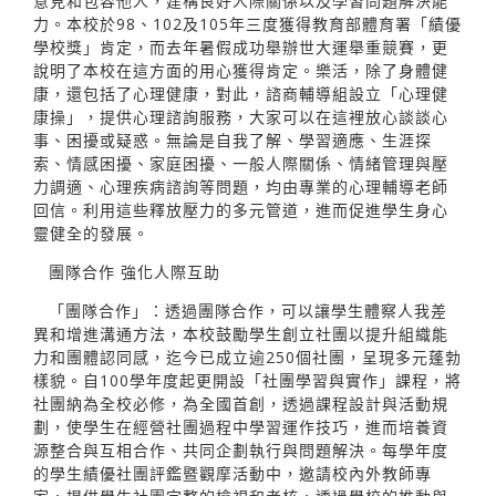
意見和包容他人，建構良好人際關係以及學習問題解決能
力。本校於98、102及105年三度獲得教育部體育署「績優
學校獎」肯定，而去年暑假成功舉辦世大運舉重競賽，更
說明了本校在這方面的用心獲得肯定。樂活，除了身體健
康，還包括了心理健康，對此，諮商輔導組設立「心理健
康操」，提供心理諮詢服務，大家可以在這裡放心談談心
事、困擾或疑惑。無論是自我了解、學習適應、生涯探
索、情感困擾、家庭困擾、一般人際關係、情緒管理與壓
力調適、心理疾病諮詢等問題，均由專業的心理輔導老師
回信。利用這些釋放壓力的多元管道，進而促進學生身心
靈健全的發展。
團隊合作 強化人際互助
「團隊合作」：透過團隊合作，可以讓學生體察人我差
異和增進溝通方法，本校鼓勵學生創立社團以提升組織能
力和團體認同感，迄今已成立逾250個社團，呈現多元蓬勃
樣貌。自100學年度起更開設「社團學習與實作」課程，將
社團納為全校必修，為全國首創，透過課程設計與活動規
劃，使學生在經營社團過程中學習運作技巧，進而培養資
源整合與互相合作、共同企劃執行與問題解決。每學年度
的學生績優社團評鑑暨觀摩活動中，邀請校內外教師專