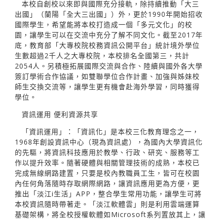
本校自創校以來即與國際充分接軌，除持續推動「大三
出國」（蘭陽「全大三出國」）外，更於1990年開始招收
國際學生，希望能將本校打造成一個「多元文化」的校
園，讓學生可以在交流中充分了解不同文化。截至2017年
底，教育部「大專校院校務資訊公開平台」統計境外學位
生數超過2千人之大專校院，本校排名全國第三，共計
2054人。另積極拓展國際交流與合作、陸續與國外各大學
簽訂學術合作協議，如雙聯學位合作計畫、加強與姊妹校
師生交換交流等，讓學生更有機會赴海外學習，同時獲得
學位。
資訊運用 便利資源共享
「資訊運用」：「資訊化」是本校三化教育理念之一，
1968年創設資訊中心（現為資訊處），為國內大學資訊化
的先驅，將資訊科技應用於教學、行政、研究、服務等工
作以提升效率。隨著硬體與相關管理技術的成熟，本校已
完成無線網路建置，只要是校內教職員工生，皆可在校園
內任何角落隨時存取網際網路，讓資訊應用更為方便，更
推出「淡江i生活」APP，整合學生常用功能，讓學生可將
本校資訊隨時帶著走。「淡江軟體雲」則是利用雲端運算
基礎架構，將全校授權軟體如Microsoft系列置放其上，讓