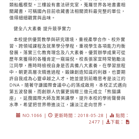
類船艦模型。三樓設有書法研究室，蒐羅世界各地書畫相
關藏書，可稱國內目前收藏書法相關資料最完整的單位，
值得細細觀賞與品味。
健全八大素養 提升競爭實力
本校提供優質教學與研究環境，重視產學合作、校外實
習、跨領域課程及就業學分學程，重視學生各項能力均衡
發展，落實三化教育理念及八大素養，優質辦學成果可從
歷年來獲得的各種肯定一窺端倪。校長張家宜時常勉勵淡
江同學，應時時檢視自身是否具備八大素養，在學習旅程
中，朝更高層次精進過程，鍛鍊創造知識的利器，也要期
許自我成為心靈卓越之人才。她並提到前瞻思考是淡江的
DNA，隨著守謙國際會議中心的落成啟用，本校正式邁向
第五波發展，而創辦人伉儷更捐贈三億元成立「熊猫講
座」，延攬國際大師及菁英講學，提升本校的學術聲譽與
水準，希望把世界帶進淡江，讓淡江走向世界。
NO.1066 |
更新時間：2018-05-28 |
點閱：
2477 |
下載：