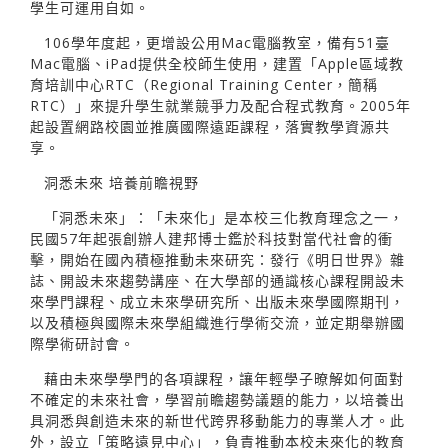
學生可運用自如。
106學年度起，更增設公用Mac電腦教室，備有51臺
Mac電腦、iPad提供全校師生使用，建置「Apple區域教
育培訓中心RTC（Regional Training Center，簡稱
RTC）」來提升學生就業競爭力及配合程式教育。2005年
起設置網路校園並推廣國際遠距課程，落實教學資源共
享。
洞悉未來 培養前瞻視野
「洞悉未來」：「未來化」是本校三化教育理念之一，
民國57年起張創辦人建邦博士鑑於科技對當代社會的衝
擊，開始在國內積極推動未來研究：發行《明日世界》雜
誌、開設未來趨勢講座、在大學部的通識核心課程開設未
來學門課程、成立未來學研究所、出版未來學國際期刊，
以及積極與國際未來學組織進行學術交流，並定期舉辦國
際學術研討會。
藉由未來學學門的各項課程，讓年輕學子暸解如何面對
不確定的未來社會，學習前瞻趨勢議題的能力，以培養出
具洞悉與創造未來的新世代跨界移動能力的專業人才。此
外，設立「策略遠見中心」，負責推動本校未來化的教育