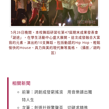
5月26日晚間，本校舞蹈研習社第47屆期末成果發表會
「謎途」，在學生活動中心盛大展開。這次成發融合大富
翁的元素，演出約10支舞蹈，包括動感的Hip Hop、輕鬆
愉快的House、具力與美的現代舞等風格。（攝影／胡昀
芸）
相關新聞
前筆：詞創成發窮搖滾 用音樂譜出獨
特人生
次筆：劍道社辦驚聲盃 切磋求精進