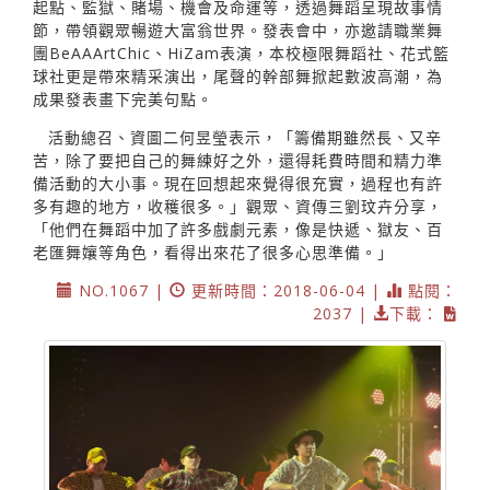
起點、監獄、賭場、機會及命運等，透過舞蹈呈現故事情
節，帶領觀眾暢遊大富翁世界。發表會中，亦邀請職業舞
團BeAAArtChic、HiZam表演，本校極限舞蹈社、花式籃
球社更是帶來精采演出，尾聲的幹部舞掀起數波高潮，為
成果發表畫下完美句點。
活動總召、資圖二何昱瑩表示，「籌備期雖然長、又辛
苦，除了要把自己的舞練好之外，還得耗費時間和精力準
備活動的大小事。現在回想起來覺得很充實，過程也有許
多有趣的地方，收穫很多。」觀眾、資傳三劉玟卉分享，
「他們在舞蹈中加了許多戲劇元素，像是快遞、獄友、百
老匯舞孃等角色，看得出來花了很多心思準備。」
NO.1067 |
更新時間：2018-06-04 |
點閱：
2037 |
下載：