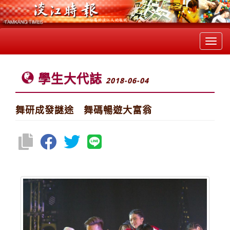
Toggl
navig
學生大代誌
2018-06-04
舞研成發謎途 舞碼暢遊大富翁