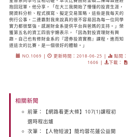
望各系同學可互相切磋。本次比賽由財金碩二陳暐霖連莊
抱回冠軍，他分享，「在大三我開始了懵懂的投資生涯，
開資料分析、程式撰寫、擬定交易策略，這些是我每天的
例行公事，二連霸對我來說真的很不容易因為每一位同學
實力都很堅強，感謝財金系提供平台與爸媽的支持。」榮
獲第五名的資工四翁宇姍表示，「因為對投資理財有興
趣，自己也有修財金系的『證券投資實務』課程，進而知
道這次的比賽，是一個很好的體驗。」
NO.1069 |
更新時間：2018-06-25 |
點閱：
1606 |
下載：
相關新聞
前筆：【網路看更大條】107(1)課程初
選時程出爐
次筆：【人物短波】簡均蓉花蓮公益開