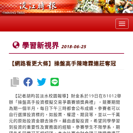
Toggl
navig
學習新視界
2018-06-25
【網路看更大條】操盤高手陳暐霖連莊奪冠
【記者胡昀芸淡水校園報導】財金系於19日在B1012舉
辦「操盤高手投資模擬交易爭霸賽頒獎典禮」，競賽期間
為期一個半月，每日下午三時都會公布成績。參賽者可以
自行選擇投資標的，如股票、權證、期貨等，並以一千萬
元的原始投資金額去操作，藉由虛擬投資，希望同學學習
到投資的重要性及實務面的經驗。參賽學生不限學系，期