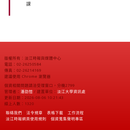
課
版權所有：淡江時報與媒體中心
電話：02-26250584
傳真：02-26214169
建議使用 Chrome 瀏覽器
個資相關問題請洽受理窗口，分機2799
管理者：
潘劭愷
/ 建置單位：
淡江大學資訊處
更新日期：2026-08-06 10:21:43
線上人數：1320
聯絡我們
法令規章
表格下載
工作流程
淡江時報網頁使用規則
個資蒐集聲明專區