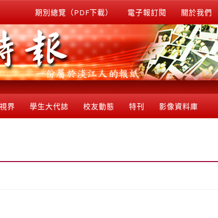
期別總覽（PDF下載）
電子報訂閱
關於我們
視界
學生大代誌
校友動態
特刊
影像資料庫