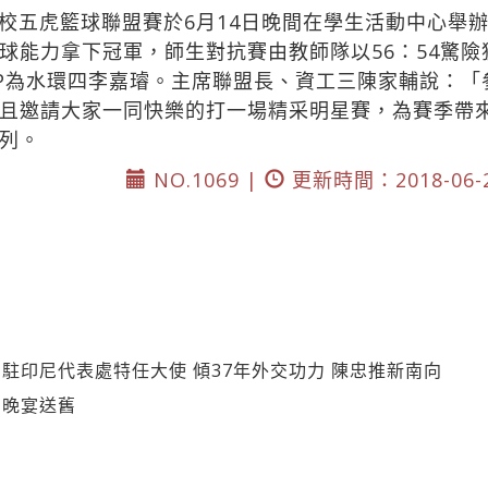
校五虎籃球聯盟賽於6月14日晚間在學生活動中心舉辦
球能力拿下冠軍，師生對抗賽由教師隊以56：54驚險
VP為水環四李嘉璿。主席聯盟長、資工三陳家輔說：
且邀請大家一同快樂的打一場精采明星賽，為賽季帶
列。
NO.1069 |
更新時間：2018-06-
駐印尼代表處特任大使 傾37年外交功力 陳忠推新南向
山晚宴送舊