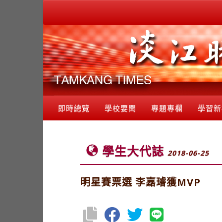
即時總覽
學校要聞
專題專欄
學習新
學生大代誌
2018-06-25
明星賽票選 李嘉璿獲MVP