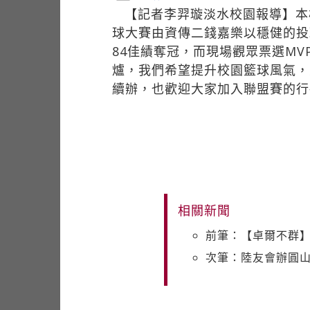
【記者李羿璇淡水校園報導】本
球大賽由資傳二錢嘉樂以穩健的投
84佳績奪冠，而現場觀眾票選M
爐，我們希望提升校園籃球風氣，
續辦，也歡迎大家加入聯盟賽的行
相關新聞
前筆：【卓爾不群】
次筆：陸友會辦圓