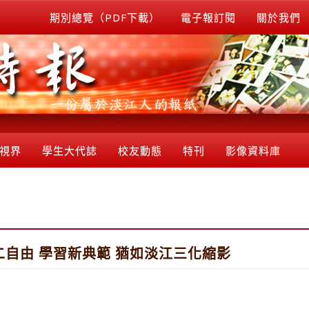
期別總覽（PDF下載）
電子報訂閱
關於我們
視界
學生大代誌
校友動態
特刊
影像資料庫
自由 學習新典範 猶如淡江三化縮影