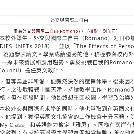
圖為外交與國際二自由(Romano)。（攝影／劉芷君）
外籍生、外交與國際二自由（Romano）赴日參加國際研
DIES（NETs 2018），並以「The Effects of Persona
c Opinion.」為題發表論文。學業成績優秀的他，積極參
，一探未來發展和應用趨勢。勇於挑戰自我的Roman
Council）擔任英文教師。
，但專業並非所愛，便毅然決然的選擇休學。後來因
行，之後還轉戰中國天津，持續教學工作。Romano
格，但在那段時間，他始終想重回校園，學習政治與
本校外交與國際系求學的同時，他也爭取到在英國文化協
。他提到，獲得英國文化協會的工作機會十分困難，
y Class」和英語能力檢定「雅思」。同樣在兩岸有
常激烈；有感於臺灣學生學習氛圍相當被動，所以他