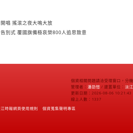
開唱 搖滾之夜大鳴大放
告別式 覆國旗備極哀榮800人追思致意
個資相關問題請洽受理窗口，分機2
管理者：
潘劭愷
/ 建置單位：
淡
更新日期：2026-08-06 10:21:43
線上人數：1337
淡江時報網頁使用規則
個資蒐集聲明專區