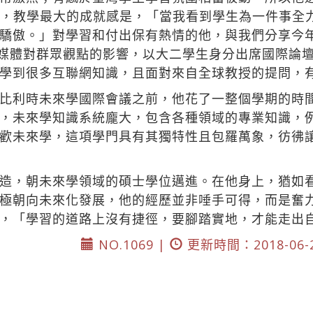
o說，教學最大的成就感是，「當我看到學生為一件事全
驕傲。」對學習和付出保有熱情的他，與我們分享今
路社群媒體對群眾觀點的影響，以大二學生身分出席國際
學到很多互聯網知識，且面對來自全球教授的提問，
前往比利時未來學國際會議之前，他花了一整個學期的時
，未來學知識系統龐大，包含各種領域的專業知識，
歡未來學，這項學門具有其獨特性且包羅萬象，彷彿
江深造，朝未來學領域的碩士學位邁進。在他身上，猶如
極朝向未來化發展，他的經歷並非唾手可得，而是奮
，「學習的道路上沒有捷徑，要腳踏實地，才能走出
NO.1069 |
更新時間：2018-06-