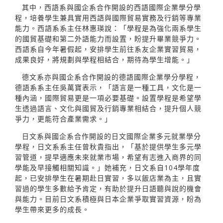
其中，西語系與國企系合作開設的西語國際企業學分學
程，培養學生兼具實用西語與國際貿易實務及行銷等專業
能力。西語系系主任林惠瑛說：「學程是為強化兩系學生
的國貿基礎和第二外語能力而設置，盼提升畢業競爭力。
西語系自今年暑假起，安排學生前往系友企業實習貿易，
成果良好，將規劃與學程相結合，期待為學生增能。」
德文系亦與國企系合作開設的德語國際企業學分學程，
德語系系主任吳萬寶表示，「語言是一種工具，文化是一
種內涵，國際貿易更是一項必要基礎。設置學程是希望學
生透過語言、文化與國貿及行銷專業相結合，提升個人競
爭力，更能符合產業需求。」
日文系與國企系合作開設的日文國際企業多元就業學分
學程，日文系系主任曾秋貴指出，「基於提供學生多元學
習管道，提早適應未來就業市場，希望有志進入商界的同
學能及早接觸相關知識。」她補充，日文系自104學年度
起，已安排學生在暑期赴日實習，多以飯店業為主，且實
習過的學生多數給予肯定，有助於提升日語聽與說的機會
與能力。目前日文系積極與日本企業爭取實習資源，盼為
學生帶來更多的成長。