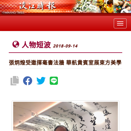
Toggl
navig
人物短波
2018-09-14
張炳煌受邀揮毫書法牆 華航貴賓室展東方美學