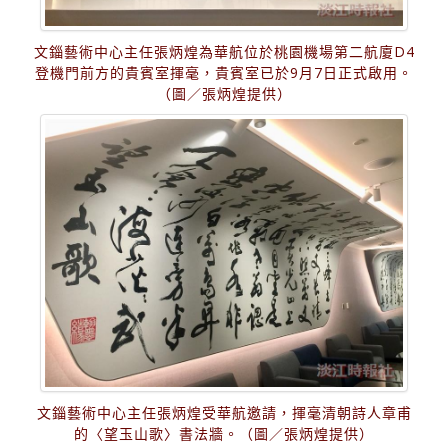
文錙藝術中心主任張炳煌為華航位於桃園機場第二航廈D4
登機門前方的貴賓室揮毫，貴賓室已於9月7日正式啟用。
（圖／張炳煌提供）
文錙藝術中心主任張炳煌受華航邀請，揮毫清朝詩人章甫
的〈望玉山歌〉書法牆。（圖／張炳煌提供）