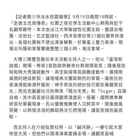
【記者鄭少玲淡水校園報導】9月10日晚間18時起，
「走進五虎崗傳奇」社團之夜在學生活動中心熱鬧與近千
名觀眾歡呼，本次由淡江大學聯誼性社團主辦，邀請合唱
團、吉他社、花式籃球社、西洋音樂社等21個社團參與演
出，各個社團無不使出渾身解數、於舞臺上奮力表演，現
場尖叫聲和掌聲響徹整整三個小時，淹沒會場。
大傳三陳璽恩擔任本次活動主持人之一，他以「臺灣新
說唱」開場，帶來2首勁歌熱舞來炒熱現場氣氛；隨後競技
啦啦隊大秀彈跳動作、高空拋接等高超難度動作，展現隊
員間的絕佳默契，讓現場再次響起熱烈的掌聲。魔術社則
表演酒瓶換酒杯魔術，神乎奇技的絕妙技巧緊抓著觀眾目
光；而烏克麗麗社分別帶來「陽光宅男」和「Sugar」自彈
自唱，其中高音部分贏得觀眾滿堂彩。接著，國際標準舞
研習社華麗現身，先以優雅慢舞使人沉醉其中，隨後曲風
突變，以熱情活潑的舞蹈再次引燃現場，讓氣氛嗨到最高
點。
而主持人在介紹弦樂社時，以「鹹月餅」一梗引起大家
哄堂大笑，但他們以精湛演奏震攝全場，讓觀眾直喊