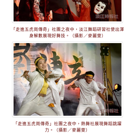
「走進五虎崗傳奇」社團之夜中，淡江舞蹈研習社使出渾
身解數展現好舞技。（攝影／麥麗雯）
「走進五虎崗傳奇」社團之夜中，熱舞社展現舞蹈跳躍
力。（攝影／麥麗雯）