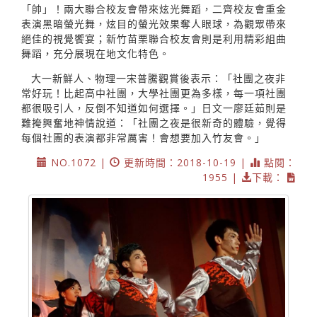
「帥」！兩大聯合校友會帶來炫光舞蹈，二齊校友會重金
表演黑暗螢光舞，炫目的螢光效果奪人眼球，為觀眾帶來
絕佳的視覺饗宴；新竹苗栗聯合校友會則是利用精彩組曲
舞蹈，充分展現在地文化特色。
大一新鮮人、物理一宋普騰觀賞後表示：「社團之夜非
常好玩！比起高中社團，大學社團更為多樣，每一項社團
都很吸引人，反倒不知道如何選擇。」日文一廖廷茹則是
難掩興奮地神情說道：「社團之夜是很新奇的體驗，覺得
每個社團的表演都非常厲害！會想要加入竹友會。」
NO.1072 |
更新時間：2018-10-19 |
點閱：
1955 |
下載：