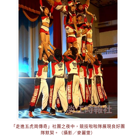
「走進五虎崗傳奇」社團之夜中，競技啦啦隊展現良好團
隊默契。（攝影／麥麗雯）