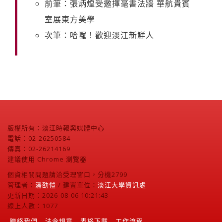
前筆：張炳煌受邀揮毫書法牆 華航貴賓
室展東方美學
次筆：哈囉！歡迎淡江新鮮人
版權所有：淡江時報與媒體中心
電話：02-26250584
傳真：02-26214169
建議使用 Chrome 瀏覽器
個資相關問題請洽受理窗口，分機2799
管理者：
潘劭愷
/ 建置單位：
淡江大學資訊處
更新日期：2026-08-06 10:21:43
線上人數：1077
聯絡我們
法令規章
表格下載
工作流程