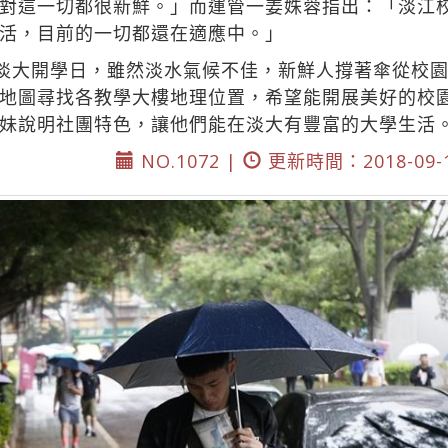
對這一切都很新鮮。」而運管一姜姝蓉指出：「淡江
活，目前的一切都還在適應中。」
是淡大開學日，雖然淡水氣候不佳，新鮮人撐著傘從校
地圖尋找各教學大樓地理位置，希望能開展美好的校
妹說明社團特色，讓他們能在淡大有豐富的大學生活
NO.1072 |
更新時間：2018-09-