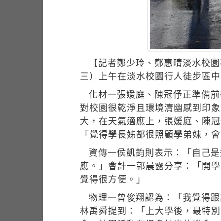
【記者鄭少玲、鄭惠晴淡水校園
三）上午在淡水校園行人徒步區中
化材一張媛庭、陳冠伃正準備前
對校園很乾淨且環境清幽感到印象
大，在天氣適應上，張媛庭、陳冠
「覺得學長姊都很照顧學弟妹，會
資傳一侯凱鈞則表示：「自己是
應。」會計一郭晨露分享：「開學
覺得很方便。」
物理一曾俊翔認為：「我覺得跟
林禹舜提到：「上大學後，最特別