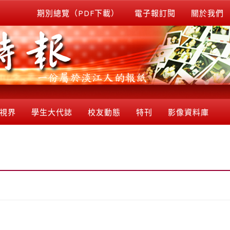
期別總覽（PDF下載）
電子報訂閱
關於我們
視界
學生大代誌
校友動態
特刊
影像資料庫