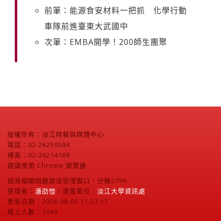
前筆：能源食安材料一把抓 化學行動
車隊前進臺東大武國中
次筆：EMBA開學！200師生團聚
版權所有：淡江時報與媒體中心
電話：02-26250584
傳真：02-26214169
建議使用 Chrome 瀏覽器
個資相關問題請洽受理窗口，分機2799
管理者：
潘劭愷
/ 建置單位：
淡江大學資訊處
更新日期：2026-08-05 11:27:17
線上人數：1040