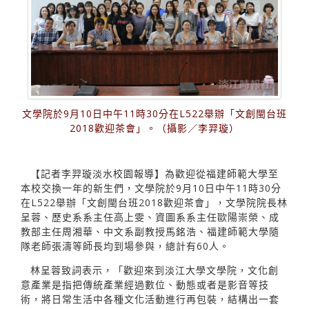
文學院於9月10日中午11時30分在L522舉辦「文創閩台班
2018歡迎茶會」。（攝影／李羿璇）
【記者李羿璇淡水校園報導】為歡迎從福建師範大學至
本校交換一年的新生們，文學院於9月10日中午11時30分
在L522舉辦「文創閩台班2018歡迎茶會」，文學院院長林
呈蓉、歷史系系主任高上雯、資圖系系主任歐陽崇榮、成
教部主任周湘華、中文系副教授馬銘浩、福建師範大學隨
隊老師張濤等師長均到場參與，總計有60人。
林呈蓉致詞表示，「歡迎來到淡江大學文學院，文化創
意產業是指把傳統產業經過數位、動態或者是影音等技
術，將日常生活中各種文化活動進行再包裝，結構出一套