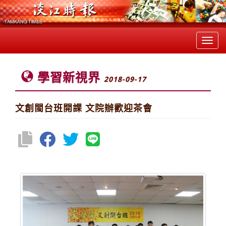
Toggl
navig
學習新視界
2018-09-17
文創閩台班開課 文院辦歡迎茶會