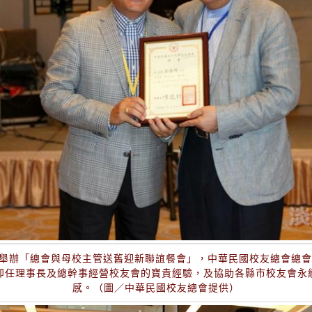
次舉辦「總會與母校主管送舊迎新聯誼餐會」，中華民國校友總會總
卸任理事長及總幹事經營校友會的寶貴經驗，及協助各縣市校友會永
感。（圖／中華民國校友總會提供）