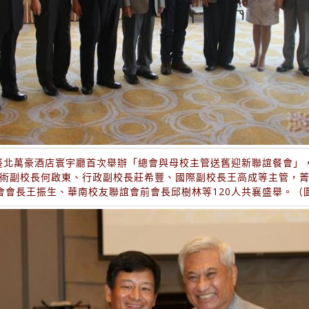
在臺北萬豪酒店寰宇廳首次舉辦「總會與母校主管送舊迎新聯誼餐會」
術副校長何啟東、行政副校長莊希豐、國際副校長王高成等主管，
會會長王振生、華南校友聯誼會前會長邱樹林等120人共襄盛舉。（