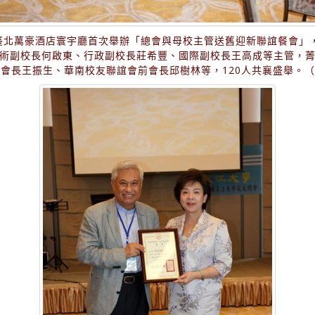
在臺北萬豪酒店寰宇廳首次舉辦「總會與母校主管送舊迎新聯誼餐會」
術副校長何啟東、行政副校長莊希豐、國際副校長王高成等主管，
會長王振生、華南校友聯誼會前會長邱樹林等，120人共襄盛舉。