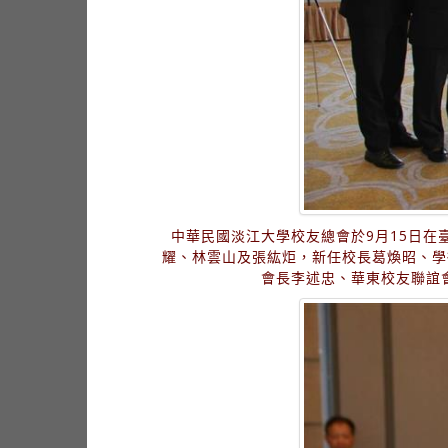
中華民國淡江大學校友總會於9月15日
耀、林雲山及張紘炬，新任校長葛煥昭、學
會長李述忠、華東校友聯誼