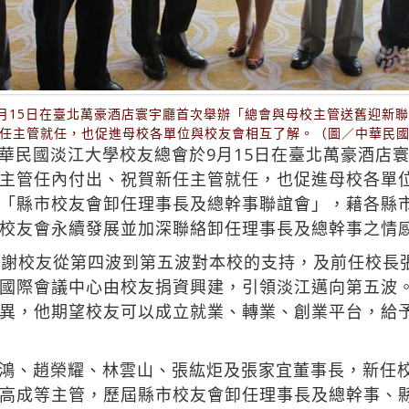
月15日在臺北萬豪酒店寰宇廳首次舉辦「總會與母校主管送舊迎新
任主管就任，也促進母校各單位與校友會相互了解。（圖／中華民
華民國淡江大學校友總會於9月15日在臺北萬豪酒店
主管任內付出、祝賀新任主管就任，也促進母校各單
「縣市校友會卸任理事長及總幹事聯誼會」，藉各縣
校友會永續發展並加深聯絡卸任理事長及總幹事之情
感謝校友從第四波到第五波對本校的支持，及前任校長
國際會議中心由校友捐資興建，引領淡江邁向第五波
異，他期望校友可以成立就業、轉業、創業平台，給
鴻、趙榮耀、林雲山、張紘炬及張家宜董事長，新任
高成等主管，歷屆縣市校友會卸任理事長及總幹事、