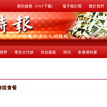
期別總覽（PDF下載）
電子報訂閱
關於我們
視界
學生大代誌
校友動態
特刊
影像資料庫
聯誼會餐