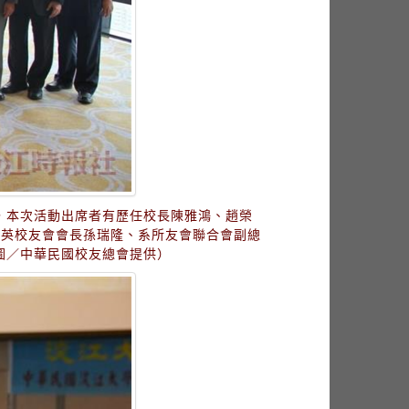
，本次活動出席者有歷任校長陳雅鴻、趙榮
菁英校友會會長孫瑞隆、系所友會聯合會副總
圖／中華民國校友總會提供）