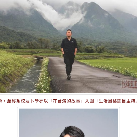
揭曉，產經系校友卜學亮以「在台灣的故事」入圍「生活風格節目主持