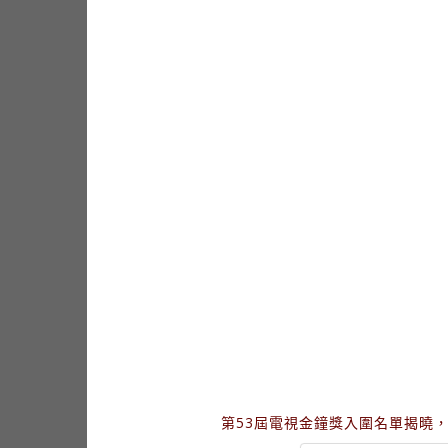
第53屆電視金鐘獎入圍名單揭曉