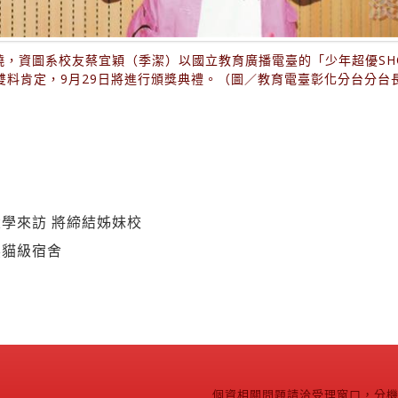
曉，資圖系校友蔡宜穎（季潔）以國立教育廣播電臺的「少年超優SH
雙料肯定，9月29日將進行頒獎典禮。（圖／教育電臺彰化分台分台
學來訪 將締結姊妹校
熊貓級宿舍
個資相關問題請洽受理窗口，分機2