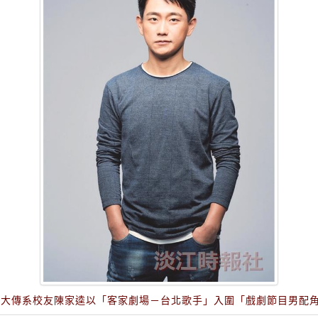
，大傳系校友陳家逵以「客家劇場－台北歌手」入圍「戲劇節目男配