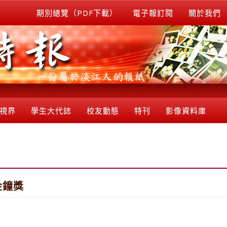
期別總覽（PDF下載）
電子報訂閱
關於我們
視界
學生大代誌
校友動態
特刊
影像資料庫
金鐘獎