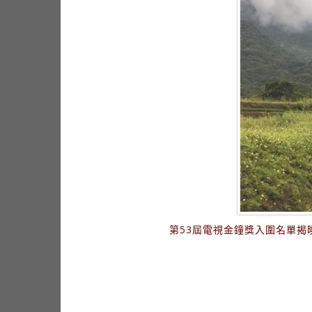
第53屆電視金鐘獎入圍名單