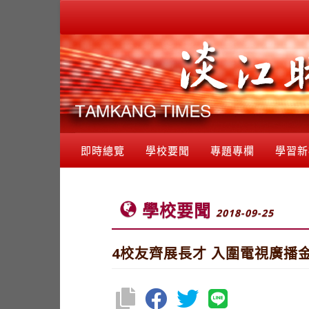
即時總覽
學校要聞
專題專欄
學習新
學校要聞
2018-09-25
4校友齊展長才 入圍電視廣播