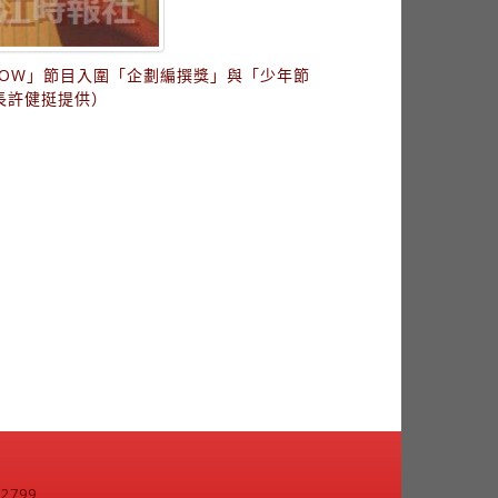
OW」節目入圍「企劃編撰獎」與「少年節
長許健挺提供）
799