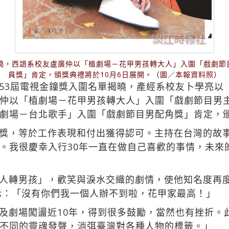
揭曉，西語系校友盧廣仲以「植劇場－花甲男孩轉大人」入圍「戲劇節
員獎」肯定，頒獎典禮將於10月6日展開。（圖／本報資料照）
53屆電視金鐘獎入圍名單揭曉，產經系校友卜學亮以
仲以「植劇場－花甲男孩轉大人」入圍「戲劇節目男
劇場－台北歌手」入圍「戲劇節目男配角獎」肯定，頒
獎，等於工作表現和付出獲得認可。主持在台灣的故
。我很慶幸入行30年一直在做自己喜歡的事情，未來
人轉男孩」，歡笑與淚水交織的劇情，使他知名度再
示：「沒有你們我一個人辦不到啦，花甲家最高！」
及劇場闖盪近10年，得到很多鼓勵，當然也有挫折。
不同的靈魂發聲，消弭臺灣對各種人物的標籤。」