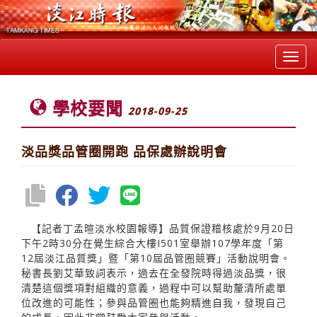
Toggl
navig
學校要聞
2018-09-25
淡品獎品管圈開跑 品保處辦說明會
【記者丁孟暄淡水校園報導】品質保證稽核處於9月20日
下午2時30分在覺生綜合大樓I501室舉辦107學年度「第
12屆淡江品質獎」暨「第10屆品管圈競賽」活動說明會。
秘書長劉艾華致詞表示，過去在全發院時得過淡品獎，很
清楚這個獎項對組織的意義，過程中可以幫助釐清所處單
位改進的可能性；參與品管圈也能夠精進自我，發現自己