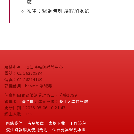
驗
次筆：緊張時刻 課程加退選
版權所有：淡江時報與媒體中心
電話：02-26250584
傳真：02-26214169
建議使用 Chrome 瀏覽器
個資相關問題請洽受理窗口，分機2799
管理者：
潘劭愷
/ 建置單位：
淡江大學資訊處
更新日期：2026-08-06 10:21:43
線上人數：1185
聯絡我們
法令規章
表格下載
工作流程
淡江時報網頁使用規則
個資蒐集聲明專區