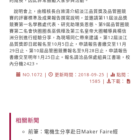
的成長，因此非常鼓勵大家參與活動。
說明會上，由稽核長白滌清介紹淡江品質獎及品管圈競
賽的評審標準及成果報告撰寫說明，並邀請第11屆淡品獎
競賽第一名學務處代表、研究助理吳恩慈、第9屆品管圈競
賽第二名會快圈圈長巫佩樺及第三名皇帝大圈輔導員楊信
洲分別進行經驗分享，為現場同仁帶來建議。第12屆淡江
品質獎即日起報名至10月5日止，申請報告書繳交至11月
29日止、第10屆品管圈競賽報名至9月28日止，申請報告
書繳交至明年1月25日止。報名請洽品保處組員江書瑜，校
內分機2423。
NO.1072 |
更新時間：2018-09-25 |
點閱：
1585 |
下載：
相關新聞
前筆：電機生分享赴日Maker Faire經