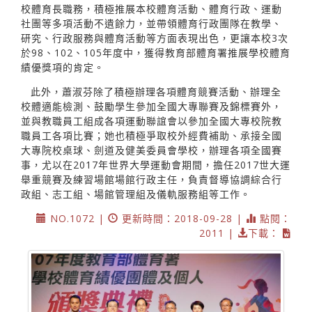
校體育長職務，積極推展本校體育活動、體育行政、運動
社團等多項活動不遺餘力，並帶領體育行政團隊在教學、
研究、行政服務與體育活動等方面表現出色，更讓本校3次
於98、102、105年度中，獲得教育部體育署推展學校體育
績優獎項的肯定。
此外，蕭淑芬除了積極辦理各項體育競賽活動、辦理全
校體適能檢測、鼓勵學生參加全國大專聯賽及錦標賽外，
並與教職員工組成各項運動聯誼會以參加全國大專校院教
職員工各項比賽；她也積極爭取校外經費補助、承接全國
大專院校桌球、劍道及健美委員會學校，辦理各項全國賽
事，尤以在2017年世界大學運動會期間，擔任2017世大運
舉重競賽及練習場館場館行政主任，負責督導協調綜合行
政組、志工組、場館管理組及儀軌服務組等工作。
NO.1072 |
更新時間：2018-09-28 |
點閱：
2011 |
下載：