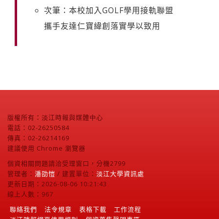
次筆：本校加入GOLF學用接軌聯盟
攜手友達仁寶緯創落實學以致用
版權所有：淡江時報與媒體中心
電話：02-26250584
傳真：02-26214169
建議使用 Chrome 瀏覽器
個資相關問題請洽受理窗口，分機2799
管理者：
潘劭愷
/ 建置單位：
淡江大學資訊處
更新日期：2026-08-06 10:21:43
線上人數：967
聯絡我們
法令規章
表格下載
工作流程