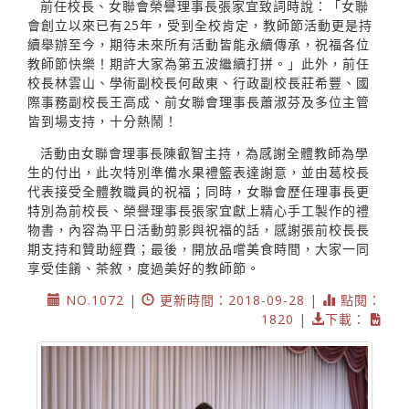
前任校長、女聯會榮譽理事長張家宜致詞時說：「女聯
會創立以來已有25年，受到全校肯定，教師節活動更是持
續舉辦至今，期待未來所有活動皆能永續傳承，祝福各位
教師節快樂！期許大家為第五波繼續打拼。」此外，前任
校長林雲山、學術副校長何啟東、行政副校長莊希豐、國
際事務副校長王高成、前女聯會理事長蕭淑芬及多位主管
皆到場支持，十分熱鬧！
活動由女聯會理事長陳叡智主持，為感謝全體教師為學
生的付出，此次特別準備水果禮籃表達謝意，並由葛校長
代表接受全體教職員的祝福；同時，女聯會歷任理事長更
特別為前校長、榮譽理事長張家宜獻上精心手工製作的禮
物書，內容為平日活動剪影與祝福的話，感謝張前校長長
期支持和贊助經費；最後，開放品嚐美食時間，大家一同
享受佳餚、茶敘，度過美好的教師節。
NO.1072 |
更新時間：2018-09-28 |
點閱：
1820 |
下載：