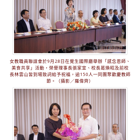
女教職員聯誼會於9月28日在覺生國際廳舉辦「感念恩師、
美食共享」活動，榮譽理事長張家宜、校長葛煥昭及前校
長林雲山皆到場致詞給予祝福，逾150人一同團聚歡慶教師
節。（攝影／羅偉齊）