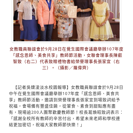
女教職員聯誼會於9月28日在覺生國際會議廳舉辦107年度
「感念恩師、美食共享」教師節活動，女聯會理事長陳叡
智致（右二）代表致贈禮物書給榮譽理事長張家宜（右
三）。（攝影／羅偉齊）
【記者吳婕淩淡水校園報導】女教職員聯誼會於9月28日
中午在覺生國際會議廳舉辦107年度「感念恩師、美食共
享」教師節活動，邀請到榮譽理事長張家宜到場致詞給予
祝福，會場備有豐盛佳餚，從葷食、素食到甜點應有盡
有，現場逾200人團聚歡慶教師節！校長葛煥昭致詞表示：
「感謝全校所有教師的辛苦付出，希望未來老師和學校連
結更加密切，祝福大家教師節快樂！」