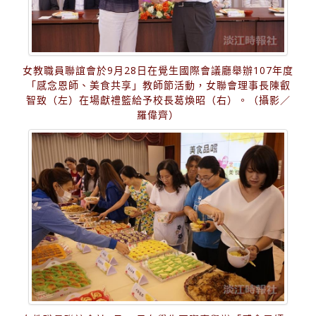
女教職員聯誼會於9月28日在覺生國際會議廳舉辦107年度
「感念恩師、美食共享」教師節活動，女聯會理事長陳叡
智致（左）在場獻禮籃給予校長葛煥昭（右）。（攝影／
羅偉齊）