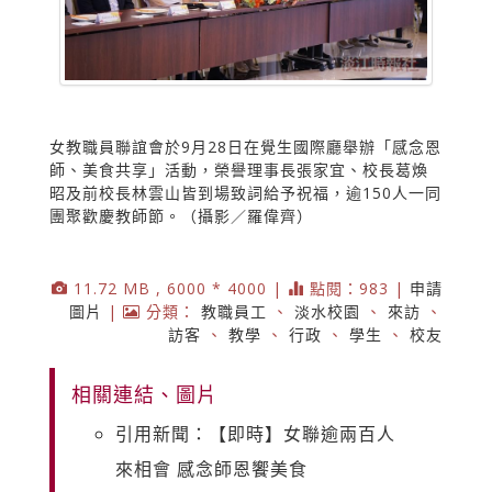
女教職員聯誼會於9月28日在覺生國際廳舉辦「感念恩
師、美食共享」活動，榮譽理事長張家宜、校長葛煥
昭及前校長林雲山皆到場致詞給予祝福，逾150人一同
團聚歡慶教師節。（攝影／羅偉齊）
11.72 MB , 6000 * 4000 |
點閱：983 |
申請
圖片
|
分類：
教職員工
、
淡水校園
、
來訪
、
訪客
、
教學
、
行政
、
學生
、
校友
相關連結、圖片
引用新聞：【即時】女聯逾兩百人
來相會 感念師恩饗美食