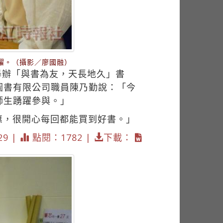
躍。（攝影／廖國融）
舉辦「與書為友，天長地久」書
圖書有限公司職員陳乃勤說：「今
師生踴躍參與。」
惠，很開心每回都能買到好書。」
29 |
點閱：1782 |
下載：