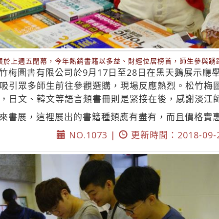
展於上週五閉幕，今年熱銷書籍以多益、財經位居榜首，師生參與踴
竹梅圖書有限公司於9月17日至28日在黑天鵝展示廳
吸引眾多師生前往參觀選購，現場反應熱烈。松竹梅
，日文、韓文等語言類書冊則是緊接在後，感謝淡江
來書展，這裡展出的書籍種類應有盡有，而且價格實
NO.1073 |
更新時間：2018-09-