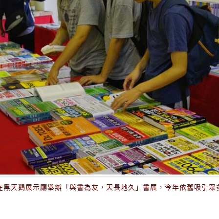
日在黑天鵝展示廳舉辦「與書為友，天長地久」書展，今年依舊吸引