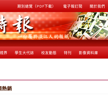
期別總覽（PDF下載）
電子報訂閱
關於我們
視界
學生大代誌
校友動態
特刊
影像資料庫
類熱銷