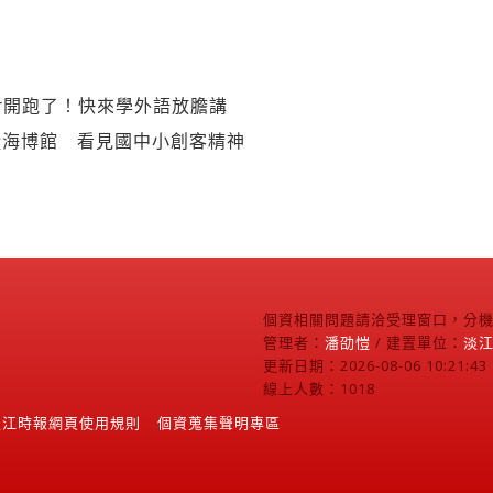
rner開跑了！快來學外語放膽講
蹤海博館 看見國中小創客精神
個資相關問題請洽受理窗口，分機2
管理者：
潘劭愷
/ 建置單位：
淡
更新日期：2026-08-06 10:21:43
線上人數：1018
淡江時報網頁使用規則
個資蒐集聲明專區