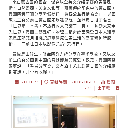
來自蒙古國的國企一傑克以全英文介紹家鄉的民俗風
情、自然景觀、美食文化等，顛覆傳統印象中的蒙古國。
資圖四黃莉珊分享暑假參與「微客公益行動協會」，以國
際志工身分前往蒙古國服務孤兒院，並以奧古斯丁名言：
「世界是一本書，不旅行的人只讀了一頁。」勉勵大家走
入世界。資圖二蔡旻軒、物理二張育婷因深受日本人類學
家鳥居龍藏用相機記錄臺灣原住民生活的寫實精神所感
動，一同前往日本以影像記錄9天行程。
最後是由陸生、財金四許力緯分享在臺求學後，又以交
換生的身分回到中國的奇妙體驗與感受。觀眾、資圖四葉
絮庭說：「整場分享會非常有趣！尤其對蒙古國的介紹感
到著迷，非常有收穫。」
NO.1073 |
更新時間：2018-10-07 |
點閱：
1723 |
下載：