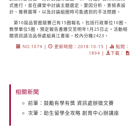
式進行，並在課堂中討論主題選定、要因分析、查檢表設
計、推移圖等，以及討論組圈時可能遇到的手法問題。
第10屆品管圈競賽己有15圈報名，包括行政單位10圈、
教學單位5圈，預定報告書繳交至明年1月25日止。活動相
關資訊請洽品保處組員江書瑜，校內分機2423。
NO.1074 |
更新時間：2018-10-15 |
點閱：
1894 |
下載：
相關新聞
前筆：鼓勵有學有獎 資訊處辦徵文賽
次筆：助生留學全攻略 創育中心辦講座