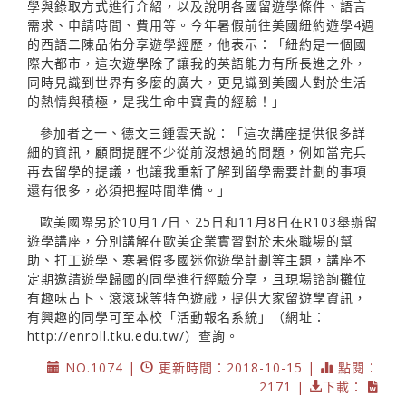
學與錄取方式進行介紹，以及說明各國留遊學條件、語言
需求、申請時間、費用等。今年暑假前往美國紐約遊學4週
的西語二陳品佑分享遊學經歷，他表示：「紐約是一個國
際大都市，這次遊學除了讓我的英語能力有所長進之外，
同時見識到世界有多麼的廣大，更見識到美國人對於生活
的熱情與積極，是我生命中寶貴的經驗！」
參加者之一、德文三鍾雲天說：「這次講座提供很多詳
細的資訊，顧問提醒不少從前沒想過的問題，例如當完兵
再去留學的提議，也讓我重新了解到留學需要計劃的事項
還有很多，必須把握時間準備。」
歐美國際另於10月17日、25日和11月8日在R103舉辦留
遊學講座，分別講解在歐美企業實習對於未來職場的幫
助、打工遊學、寒暑假多國迷你遊學計劃等主題，講座不
定期邀請遊學歸國的同學進行經驗分享，且現場諮詢攤位
有趣味占卜、滾滾球等特色遊戲，提供大家留遊學資訊，
有興趣的同學可至本校「活動報名系統」（網址：
http://enroll.tku.edu.tw/）查詢。
NO.1074 |
更新時間：2018-10-15 |
點閱：
2171 |
下載：