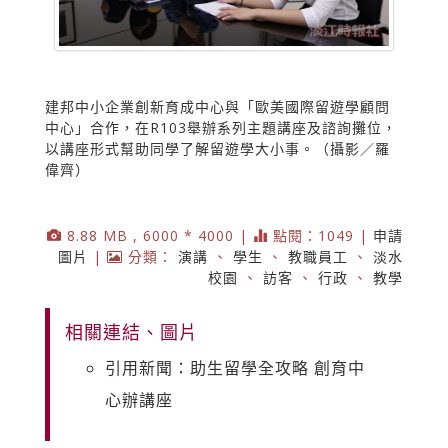
建邦中小企業創新育成中心與「歐美國際留遊學顧問
中心」合作，在R103舉辦系列主題講座及諮詢攤位，
以講座形式幫助同學了解留遊學大小事。（攝影／羅
偉齊）
8.88 MB , 6000 * 4000 |
點閱：1049 |
申請
圖片
|
分類：
演講
、
學生
、
教職員工
、
淡水
校園
、
訪客
、
行政
、
教學
相關連結、圖片
引用新聞：助生留學全攻略 創育中
心辦講座