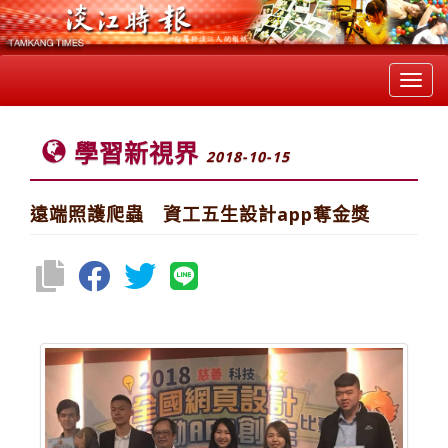
Toggl
navig
學習新視界
2018-10-15
遠端照護爬蟲 資工五生設計app奪金獎