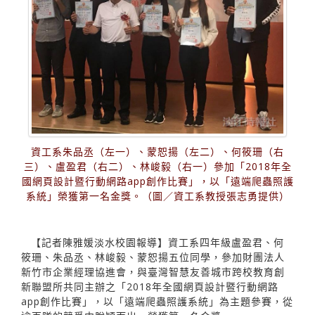
資工系朱品丞（左一）、蒙恕揚（左二）、何筱珊（右
三）、盧盈君（右二）、林峻毅（右一）參加「2018年全
國網頁設計暨行動網路app創作比賽」，以「遠端爬蟲照護
系統」榮獲第一名金獎。（圖／資工系教授張志勇提供）
【記者陳雅媛淡水校園報導】資工系四年級盧盈君、何
筱珊、朱品丞、林峻毅、蒙恕揚五位同學，參加財團法人
新竹市企業經理協進會，與臺灣智慧友善城市跨校教育創
新聯盟所共同主辦之「2018年全國網頁設計暨行動網路
app創作比賽」，以「遠端爬蟲照護系統」為主題參賽，從