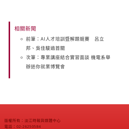
相關新聞
前筆：AI人才培訓暨解題競賽 呂立
邦、吳佳駿過首關
次筆：專業講座結合實習面談 機電系舉
辦迷你就業博覽會
版權所有：淡江時報與媒體中心
電話：02-26250584