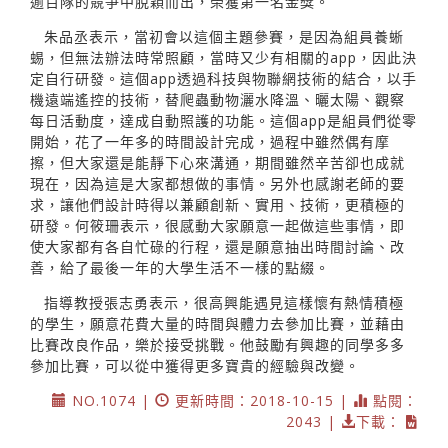
逾百隊的競爭中脫穎而出，榮獲第一名金獎。
朱品丞表示，當初會以這個主題參賽，是因為組員養蜥
蜴，但無法辦法時常照顧，當時又少有相關的app，因此決
定自行研發。這個app透過科技與物聯網技術的結合，以手
機遠端遙控的技術，替爬蟲動物灑水降溫、曬太陽、觀察
每日活動度，達成自動照護的功能。這個app是組員們從零
開始，花了一年多的時間設計完成，過程中雖然偶有摩
擦，但大家還是能靜下心來溝通，期間雖然辛苦卻也成就
現在，因為這是大家都想做的事情。另外也感謝老師的要
求，讓他們設計時得以兼顧創新、實用、技術，更積極的
研發。何筱珊表示，很感動大家願意一起做這些事情，即
使大家都有各自忙碌的行程，還是願意抽出時間討論、改
善，給了最後一年的大學生活不一樣的點綴。
指導教授張志勇表示，很高興能遇見這樣懷有熱情積極
的學生，願意花費大量的時間與體力去參加比賽，並藉由
比賽改良作品，樂於接受挑戰。他鼓勵有興趣的同學多多
參加比賽，可以從中獲得更多寶貴的經驗與改變。
NO.1074 |
更新時間：2018-10-15 |
點閱：
2043 |
下載：