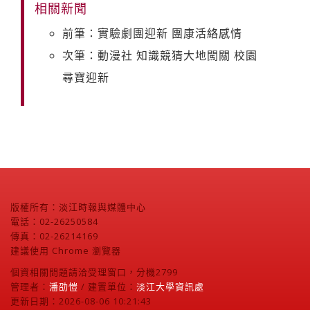
相關新聞
前筆：實驗劇團迎新 團康活絡感情
次筆：動漫社 知識競猜大地闖關 校園
尋寶迎新
版權所有：淡江時報與媒體中心
電話：02-26250584
傳真：02-26214169
建議使用 Chrome 瀏覽器
個資相關問題請洽受理窗口，分機2799
管理者：
潘劭愷
/ 建置單位：
淡江大學資訊處
更新日期：2026-08-06 10:21:43