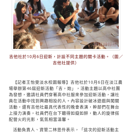
吉他社於10月6日迎新，計設不同主題的關卡活動。（圖／
吉他社提供）
【記者王怡雯淡水校園報導】吉他社於10月6日在淡江農
場舉辦第46屆迎新活動「吉，始」，活動主題以高中社團
為發想，邀請社員們穿著高中社服來參加迎新活動，讓社
員在活動中找到興趣相投的人。內容設計破冰遊戲與闖關
活動，還有吉他社最具代表性的晚會表演，幹部們在舞台
上接力演奏，社員們在台下聽得如癡如醉，動人的旋律搭
配營火的光影，氣氛相當溫馨。
活動負責人、資管二林思伶表示，「這次的迎新活動主