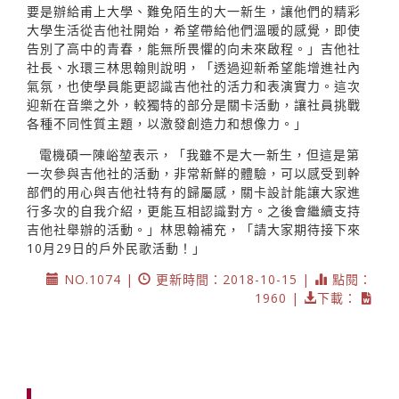
要是辦給甫上大學、難免陌生的大一新生，讓他們的精彩
大學生活從吉他社開始，希望帶給他們溫暖的感覺，即使
告別了高中的青春，能無所畏懼的向未來啟程。」吉他社
社長、水環三林思翰則說明，「透過迎新希望能增進社內
氣氛，也使學員能更認識吉他社的活力和表演實力。這次
迎新在音樂之外，較獨特的部分是關卡活動，讓社員挑戰
各種不同性質主題，以激發創造力和想像力。」
電機碩一陳峪堃表示，「我雖不是大一新生，但這是第
一次參與吉他社的活動，非常新鮮的體驗，可以感受到幹
部們的用心與吉他社特有的歸屬感，關卡設計能讓大家進
行多次的自我介紹，更能互相認識對方。之後會繼續支持
吉他社舉辦的活動。」林思翰補充，「請大家期待接下來
10月29日的戶外民歌活動！」
NO.1074 |
更新時間：2018-10-15 |
點閱：
1960 |
下載：