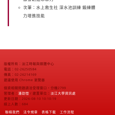
次筆：水上救生社 深水池訓練 鍛練體
力增進技能
版權所有：淡江時報與媒體中心
電話：02-26250584
傳真：02-26214169
建議使用 Chrome 瀏覽器
個資相關問題請洽受理窗口，分機2799
管理者：
潘劭愷
/ 建置單位：
淡江大學資訊處
更新日期：2026-08-10 10:10:19
線上人數：684
聯絡我們
法令規章
表格下載
工作流程