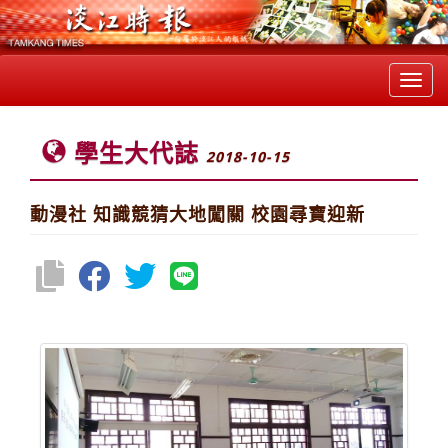
Toggl
navig
學生大代誌
2018-10-15
動漫社 知識競猜大地闖關 校園尋寶迎新