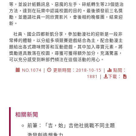
等，並設計紙鶴訊息、惡魔的左手、碎紙轉生等23個退治
方法，達到在玩樂中認識校園的目的。最後頒發前三名獎
勵，並邀請社員一同欣賞影片，會後相約晚餐團，結束迎
新。
社員、國企四都新凱分享，參加動漫社的迎新是一段非
常棒的體驗，以分組多項競賽遊戲結合為主，配合動漫主
題給出各式趣味問答和互動遊戲，其中加入尋寶元素，將
獎勵道具散落在校園，尋獲可獲得額外加分，充滿驚喜，
可以充分感受到幹部們傾注在這個活動的用心。
NO.1074 |
更新時間：2018-10-15 |
點閱：
1881 |
下載：
相關新聞
前筆：「吉，始」吉他社挑戰不同主題
激發創造想象力