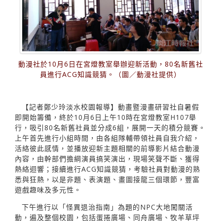
動漫社於10月6日在宮燈教室舉辦迎新活動，80名新舊社
員進行ACG知識競猜。（圖／動漫社提供）
【記者鄭少玲淡水校園報導】動畫暨漫畫研習社自暑假
即開始籌備，終於10月6日上午10時在宮燈教室H107舉
行，吸引80名新舊社員並分成6組，展開一天的積分競賽。
上午首先進行小組時間，由各組隊輔帶領社員自我介紹，
活絡彼此感情，並播放迎新主題相關的前導影片結合動漫
內容，由幹部們擔綱演員搞笑演出，現場笑聲不斷、獲得
熱絡迴響；接續進行ACG知識競猜，考驗社員對動漫的熟
悉與狂熱，以是非題、表演題、畫圖接龍三個環節，豐富
遊戲趣味及多元性。
下午進行以「怪異退治指南」為題的NPC大地闖關活
動，遍及整個校園，包括蛋捲廣場、同舟廣場、牧羊草坪