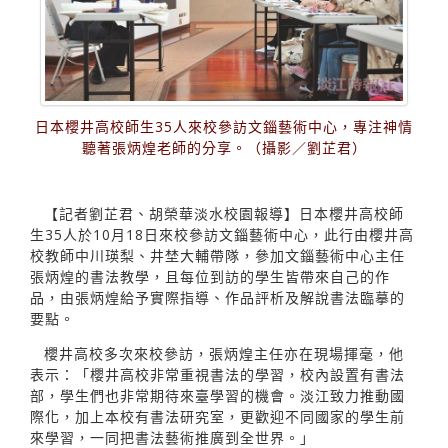
日本櫻井高校師生35人來校參訪文錙藝術中心，專注神情
聽著張炳煌老師的分享。（攝影／劉芷君）
【記者劉芷君、胡榮華淡水校園報導】日本櫻井高校師
生35人於10月18日來校參訪文錙藝術中心，此行由櫻井高
校教師中川瑛梨、井埜大輔帶隊，參加文錙藝術中心主任
張炳煌的書法教學，且每位到訪的學生皆帶來自己的作
品，由張炳煌給予實際指導、作品評析及解說書法臨摹的
要點。
櫻井高校多次來校參訪，張炳煌主任亦在現場揮毫，他
表示：「櫻井高校非常重視書法的學習，校內設置有書法
部，學生們也非常期待來臺學習的機會。淡江致力推動國
際化，加上本校有書法研究室，更歡迎不同國家的學生前
來學習，一同把書法藝術推廣到全世界。」