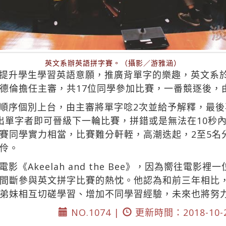
英文系辦英語拼字賽。（攝影／游雅涵）
提升學生學習英語意願，推廣背單字的樂趣，英文系於
德倫擔任主審，共17位同學參加比賽，一番競逐後，
順序個別上台，由主審將單字唸2次並給予解釋，最後
出單字者即可晉級下一輪比賽，拼錯或是無法在10秒
賽同學實力相當，比賽難分軒輊，高潮迭起，2至5名
伶。
《Akeelah and the Bee》，因為嚮往電影
間斷參與英文拼字比賽的熱忱。他認為和前三年相比
弟妹相互切磋學習、增加不同學習經驗，未來也將努
NO.1074 |
更新時間：2018-10-