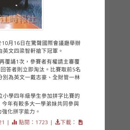
10月16日在驚聲國際會議廳舉辦
由英文四梁智軒搶下冠軍。
再覆誦1次，參賽者有權請主審覆
內回答者則立即淘汰。比賽取前5名
分別為英文一戴志豪、全財管一林
裡一位小學四年級學生參加拼字比賽的
，今年有較多大一學弟妹共同參與
力強化拼字能力。
21 |
點閱：1723 |
下載：