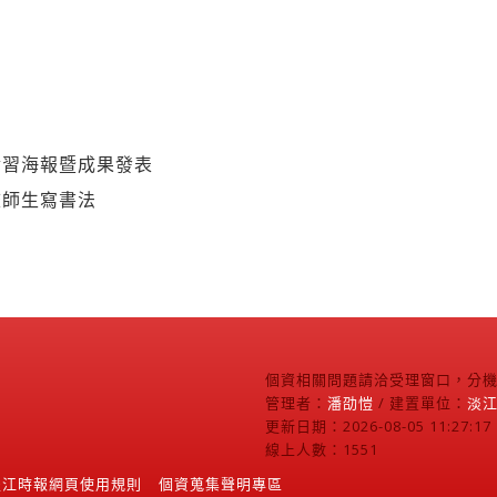
實習海報暨成果發表
校師生寫書法
個資相關問題請洽受理窗口，分機2
管理者：
潘劭愷
/ 建置單位：
淡
更新日期：2026-08-05 11:27:17
線上人數：1551
淡江時報網頁使用規則
個資蒐集聲明專區