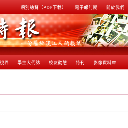
期別總覽（PDF下載）
電子報訂閱
關於我們
視界
學生大代誌
校友動態
特刊
影像資料庫