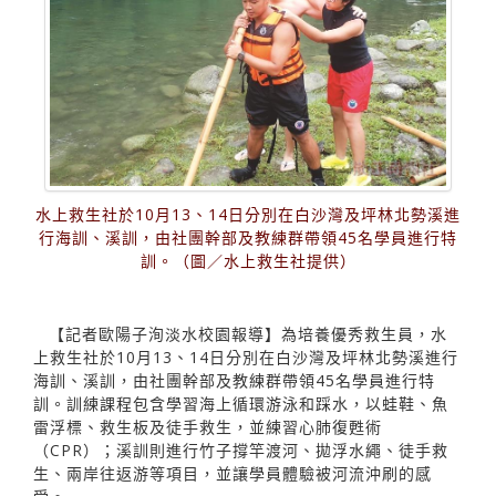
水上救生社於10月13、14日分別在白沙灣及坪林北勢溪進
行海訓、溪訓，由社團幹部及教練群帶領45名學員進行特
訓。（圖／水上救生社提供）
【記者歐陽子洵淡水校園報導】為培養優秀救生員，水
上救生社於10月13、14日分別在白沙灣及坪林北勢溪進行
海訓、溪訓，由社團幹部及教練群帶領45名學員進行特
訓。訓練課程包含學習海上循環游泳和踩水，以蛙鞋、魚
雷浮標、救生板及徒手救生，並練習心肺復甦術
（CPR）；溪訓則進行竹子撐竿渡河、拋浮水繩、徒手救
生、兩岸往返游等項目，並讓學員體驗被河流沖刷的感