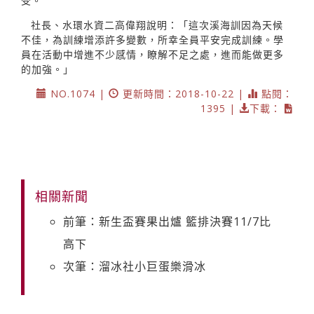
受。
社長、水環水資二高偉翔說明：「這次溪海訓因為天候
不佳，為訓練增添許多變數，所幸全員平安完成訓練。學
員在活動中增進不少感情，瞭解不足之處，進而能做更多
的加強。」
NO.1074 |
更新時間：2018-10-22 |
點閱：
1395 |
下載：
相關新聞
前筆：新生盃賽果出爐 籃排決賽11/7比
高下
次筆：溜冰社小巨蛋樂滑冰