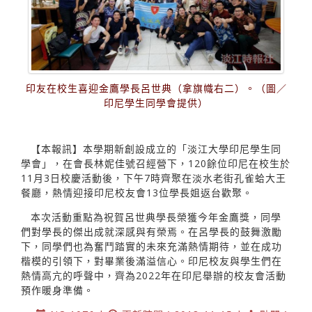
印友在校生喜迎金鷹學長呂世典（拿旗幟右二）。（圖／
印尼學生同學會提供）
【本報訊】本學期新創設成立的「淡江大學印尼學生同
學會」，在會長林妮佳號召經營下，120餘位印尼在校生於
11月3日校慶活動後，下午7時齊聚在淡水老街孔雀蛤大王
餐廳，熱情迎接印尼校友會13位學長姐返台歡聚。
本次活動重點為祝賀呂世典學長榮獲今年金鷹獎，同學
們對學長的傑出成就深感與有榮焉。在呂學長的鼓舞激勵
下，同學們也為奮鬥踏實的未來充滿熱情期待，並在成功
楷模的引領下，對畢業後滿溢信心。印尼校友與學生們在
熱情高亢的呼聲中，齊為2022年在印尼舉辦的校友會活動
預作暖身準備。