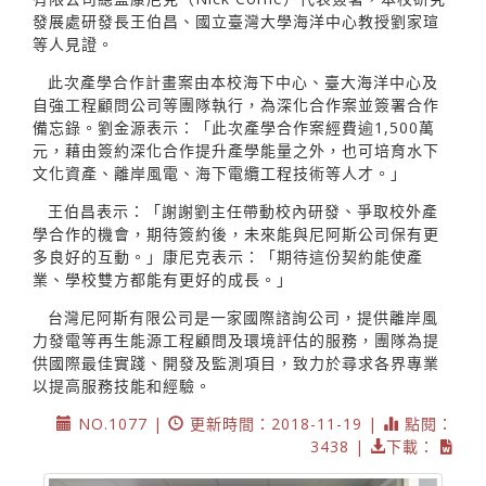
發展處研發長王伯昌、國立臺灣大學海洋中心教授劉家瑄
等人見證。
此次產學合作計畫案由本校海下中心、臺大海洋中心及
自強工程顧問公司等團隊執行，為深化合作案並簽署合作
備忘錄。劉金源表示：「此次產學合作案經費逾1,500萬
元，藉由簽約深化合作提升產學能量之外，也可培育水下
文化資產、離岸風電、海下電纜工程技術等人才。」
王伯昌表示：「謝謝劉主任帶動校內研發、爭取校外產
學合作的機會，期待簽約後，未來能與尼阿斯公司保有更
多良好的互動。」康尼克表示：「期待這份契約能使產
業、學校雙方都能有更好的成長。」
台灣尼阿斯有限公司是一家國際諮詢公司，提供離岸風
力發電等再生能源工程顧問及環境評估的服務，團隊為提
供國際最佳實踐、開發及監測項目，致力於尋求各界專業
以提高服務技能和經驗。
NO.1077 |
更新時間：2018-11-19 |
點閱：
3438 |
下載：