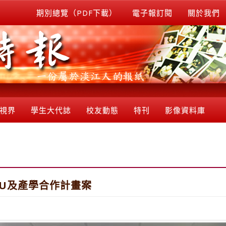
期別總覽（PDF下載）
電子報訂閱
關於我們
視界
學生大代誌
校友動態
特刊
影像資料庫
U及產學合作計畫案