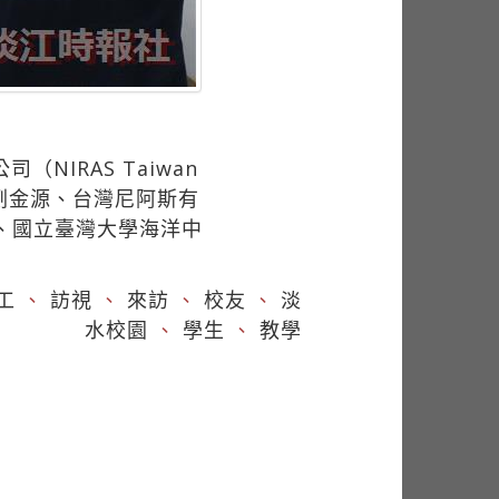
NIRAS Taiwan
任劉金源、台灣尼阿斯有
昌、國立臺灣大學海洋中
工
、
訪視
、
來訪
、
校友
、
淡
水校園
、
學生
、
教學