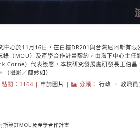
心於11月16日，在白樓DR201與台灣尼阿斯有限公司（
作備忘錄（MOU）及產學合作計畫契約，由海下中心主
ck Corne）代表簽署，本校研究發展處研發長王伯
。（攝影／簡妙如）
點閱：1164 |
申請圖片
|
分類：
行政
、
教職員
阿斯簽訂MOU及產學合作計畫