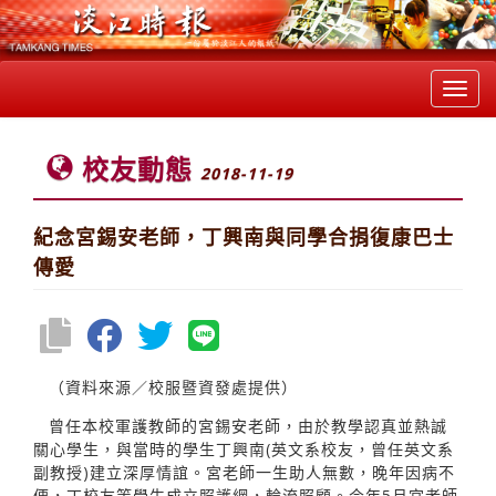
Toggl
navig
校友動態
2018-11-19
紀念宮錫安老師，丁興南與同學合捐復康巴士
傳愛
（資料來源／校服暨資發處提供）
曾任本校軍護教師的宮錫安老師，由於教學認真並熱誠
關心學生，與當時的學生丁興南(英文系校友，曾任英文系
副教授)建立深厚情誼。宮老師一生助人無數，晚年因病不
便，丁校友等學生成立照護網，輪流照顧。今年5月宮老師