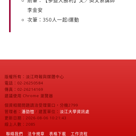
前筆：【多益大勝利】文／英文系講師
李金安
次筆：350人一起i運動
版權所有：淡江時報與媒體中心
電話：02-26250584
傳真：02-26214169
建議使用 Chrome 瀏覽器
個資相關問題請洽受理窗口，分機2799
管理者：
潘劭愷
/ 建置單位：
淡江大學資訊處
更新日期：2026-08-06 10:21:43
線上人數：2085
聯絡我們
法令規章
表格下載
工作流程