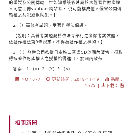
的重製及公開傳輸。惟如知悉該影片屬於未經著作財產權
人同意上傳youtube網站者， 仍可能構成他人侵害公開傳
輸權之共犯或幫助犯。】
2.（）高普考試題，受著作權法保護。
【說明：高普考試題屬於依法令舉行之各類考試試題，
依著作權法第9條規定，不得為著作權之標的。】
3.（ ）熊熊公司欲從日本進口音樂CD於國內販售，須取
得該著作財產權人之授權始得進口、於國內散布。
答案：1.（○）2.（X）3.（○）
NO.1077 |
更新時間：2018-11-19 |
點閱：
1575 |
下載：
相關新聞