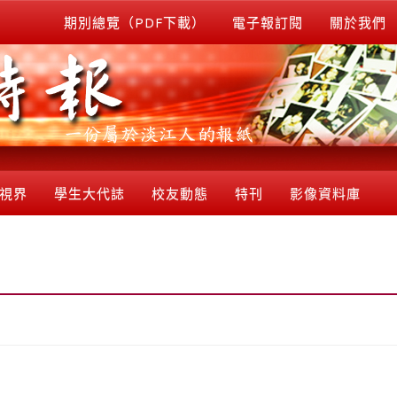
期別總覽（PDF下載）
電子報訂閱
關於我們
視界
學生大代誌
校友動態
特刊
影像資料庫