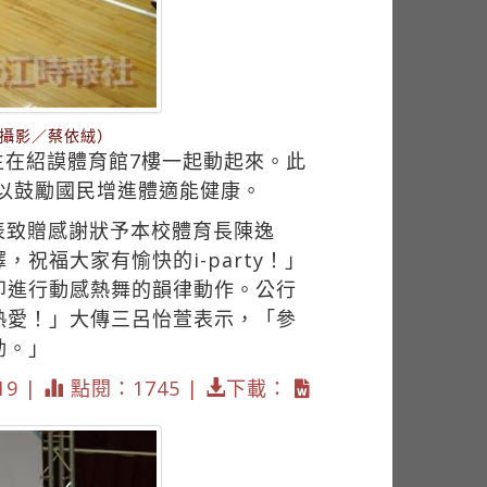
（攝影／蔡依絨）
師生在紹謨體育館7樓一起動起來。此
以鼓勵國民增進體適能健康。
表致贈感謝狀予本校體育長陳逸
福大家有愉快的i-party！」
即進行動感熱舞的韻律動作。公行
熱愛！」大傳三呂怡萱表示，「參
動。」
19 |
點閱：1745 |
下載：