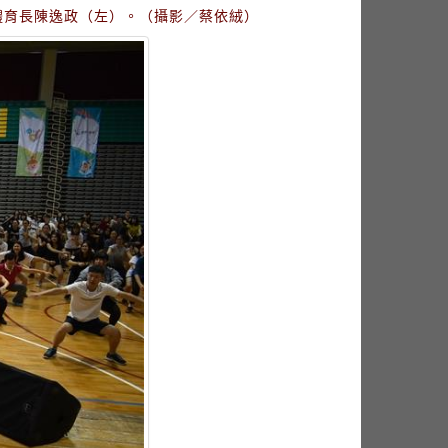
校體育長陳逸政（左）。（攝影／蔡依絨）