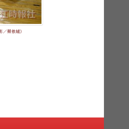
攝影／蔡依絨）